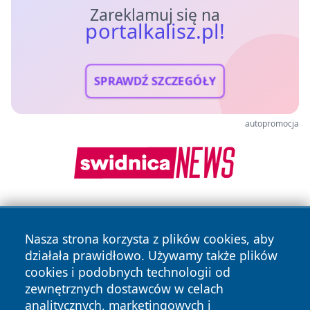
Zareklamuj się na
portalkalisz.pl!
SPRAWDŹ SZCZEGÓŁY
autopromocja
Nasza strona korzysta z plików cookies, aby
działała prawidłowo. Używamy także plików
cookies i podobnych technologii od
zewnętrznych dostawców w celach
Copyright © 2026 portalkalisz.pl Wszystkie prawa
analitycznych, marketingowych i
zastrzeżone.