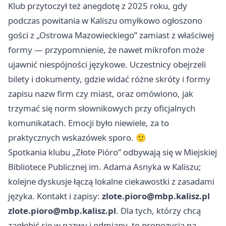
Klub przytoczył też anegdotę z 2025 roku, gdy
podczas powitania w Kaliszu omyłkowo ogłoszono
gości z „Ostrowa Mazowieckiego” zamiast z właściwej
formy — przypomnienie, że nawet mikrofon może
ujawnić niespójności językowe. Uczestnicy obejrzeli
bilety i dokumenty, gdzie widać różne skróty i formy
zapisu nazw firm czy miast, oraz omówiono, jak
trzymać się norm słownikowych przy oficjalnych
komunikatach. Emocji było niewiele, za to
praktycznych wskazówek sporo. 🙂
Spotkania klubu „Złote Pióro” odbywają się w Miejskiej
Bibliotece Publicznej im. Adama Asnyka w Kaliszu;
kolejne dyskusje łączą lokalne ciekawostki z zasadami
języka. Kontakt i zapisy:
zlote.pioro@mbp.kalisz.pl
zlote.pioro@mbp.kalisz.pl
. Dla tych, którzy chcą
zagłębić się w nazwy i odmiany, to propozycja na