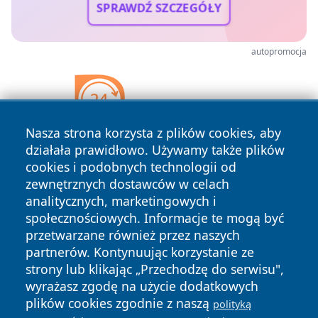
SPRAWDŹ SZCZEGÓŁY
autopromocja
Nasza strona korzysta z plików cookies, aby
działała prawidłowo. Używamy także plików
cookies i podobnych technologii od
zewnętrznych dostawców w celach
analitycznych, marketingowych i
społecznościowych. Informacje te mogą być
przetwarzane również przez naszych
partnerów. Kontynuując korzystanie ze
strony lub klikając „Przechodzę do serwisu",
Copyright © 2026 portalkalisz.pl Wszystkie prawa
wyrażasz zgodę na użycie dodatkowych
zastrzeżone.
plików cookies zgodnie z naszą
polityką