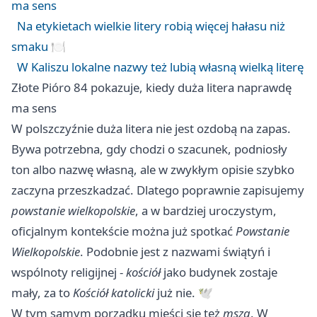
ma sens
Na etykietach wielkie litery robią więcej hałasu niż
smaku 🍽️
W Kaliszu lokalne nazwy też lubią własną wielką literę
Złote Pióro 84 pokazuje, kiedy duża litera naprawdę
ma sens
W polszczyźnie duża litera nie jest ozdobą na zapas.
Bywa potrzebna, gdy chodzi o szacunek, podniosły
ton albo nazwę własną, ale w zwykłym opisie szybko
zaczyna przeszkadzać. Dlatego poprawnie zapisujemy
powstanie wielkopolskie
, a w bardziej uroczystym,
oficjalnym kontekście można już spotkać
Powstanie
Wielkopolskie
. Podobnie jest z nazwami świątyń i
wspólnoty religijnej -
kościół
jako budynek zostaje
mały, za to
Kościół katolicki
już nie. 🕊️
W tym samym porządku mieści się też
msza
. W