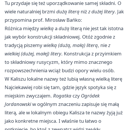
Tu przydaje się też uporządkowanie samej składni. O
wiele naturalniej brzmi
dużą literą
niż
z dużej litery
. Jak
przypomina prof. Mirosław Bańko:
Różnica między
wielką
a
dużą
literą nie jest tak istotna
jak wybór konstrukcji składniowej. Otóż zgodnie z
tradycją piszemy
wielką (dużą, małą) literą
, nie
z
wielkiej (dużej, małej) litery
. Konstrukcja z przyimkiem
to składniowy rusycyzm, który mimo znacznego
rozpowszechnienia wciąż budzi opory wielu osób.
W Kaliszu lokalne nazwy też lubią własną wielką literę
Najciekawiej robi się tam, gdzie język spotyka się z
miejskim zwyczajem.
Rogatka
czy
Ogródek
Jordanowski
w ogólnym znaczeniu zapisuje się małą
literą, ale w lokalnym obiegu Kalisza te nazwy żyją już
jako konkretne miejsca. I właśnie tu łatwo o
potknięcie, bo ktoś z zewnątrz widzi zwykły