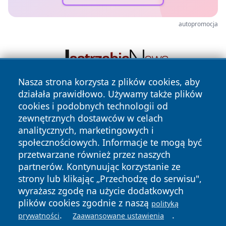
autopromocja
Nasza strona korzysta z plików cookies, aby
działała prawidłowo. Używamy także plików
cookies i podobnych technologii od
zewnętrznych dostawców w celach
analitycznych, marketingowych i
społecznościowych. Informacje te mogą być
przetwarzane również przez naszych
Copyright © 2026 portalkalisz.pl Wszystkie prawa
partnerów. Kontynuując korzystanie ze
zastrzeżone.
strony lub klikając „Przechodzę do serwisu",
wyrażasz zgodę na użycie dodatkowych
plików cookies zgodnie z naszą
polityką
Polityka
Polityka
.
.
News
Autorzy
prywatności
Zaawansowane ustawienia
Prywatności
Cookies