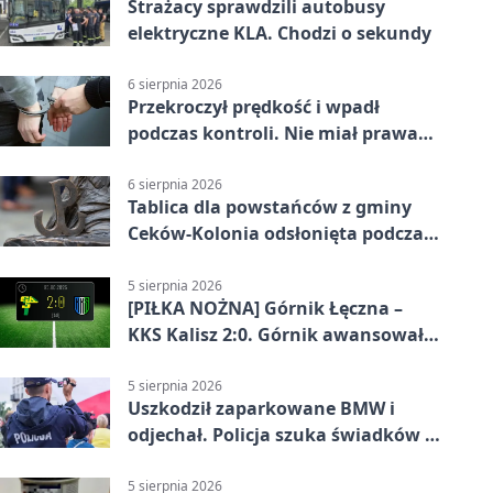
Strażacy sprawdzili autobusy
elektryczne KLA. Chodzi o sekundy
6 sierpnia 2026
Przekroczył prędkość i wpadł
podczas kontroli. Nie miał prawa
jazdy
6 sierpnia 2026
Tablica dla powstańców z gminy
Ceków-Kolonia odsłonięta podczas
pikniku
5 sierpnia 2026
[PIŁKA NOŻNA] Górnik Łęczna –
KKS Kalisz 2:0. Górnik awansował
w Pucharze Polski
5 sierpnia 2026
Uszkodził zaparkowane BMW i
odjechał. Policja szuka świadków w
Kaliszu
5 sierpnia 2026