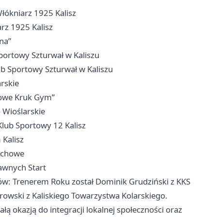
Włókniarz 1925 Kalisz
arz 1925 Kalisz
na”
Sportowy Szturwał w Kaliszu
ub Sportowy Szturwał w Kaliszu
arskie
towe Kruk Gym”
 Wioślarskie
Klub Sportowy 12 Kalisz
 Kalisz
zachowe
rawnych Start
w: Trenerem Roku został Dominik Grudziński z KKS
owski z Kaliskiego Towarzystwa Kolarskiego.
łą okazją do integracji lokalnej społeczności oraz