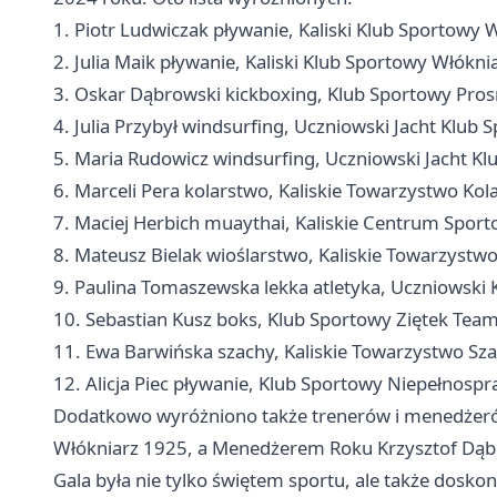
1. Piotr Ludwiczak pływanie, Kaliski Klub Sportowy 
2. Julia Maik pływanie, Kaliski Klub Sportowy Włókni
3. Oskar Dąbrowski kickboxing, Klub Sportowy Pros
4. Julia Przybył windsurfing, Uczniowski Jacht Klub 
5. Maria Rudowicz windsurfing, Uczniowski Jacht Kl
6. Marceli Pera kolarstwo, Kaliskie Towarzystwo Kol
7. Maciej Herbich muaythai, Kaliskie Centrum Spor
8. Mateusz Bielak wioślarstwo, Kaliskie Towarzystwo
9. Paulina Tomaszewska lekka atletyka, Uczniowski 
10. Sebastian Kusz boks, Klub Sportowy Ziętek Team
11. Ewa Barwińska szachy, Kaliskie Towarzystwo S
12. Alicja Piec pływanie, Klub Sportowy Niepełnosp
Dodatkowo wyróżniono także trenerów i menedżeró
Włókniarz 1925, a Menedżerem Roku Krzysztof Dąbr
Gala była nie tylko świętem sportu, ale także doskona