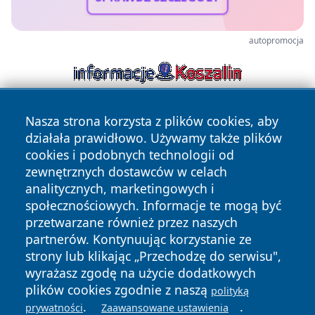
autopromocja
Nasza strona korzysta z plików cookies, aby
działała prawidłowo. Używamy także plików
cookies i podobnych technologii od
zewnętrznych dostawców w celach
analitycznych, marketingowych i
Copyright © 2026 portalkalisz.pl Wszystkie prawa
społecznościowych. Informacje te mogą być
zastrzeżone.
przetwarzane również przez naszych
partnerów. Kontynuując korzystanie ze
strony lub klikając „Przechodzę do serwisu",
Polityka
Polityka
News
Autorzy
wyrażasz zgodę na użycie dodatkowych
Prywatności
Cookies
plików cookies zgodnie z naszą
polityką
.
.
prywatności
Zaawansowane ustawienia