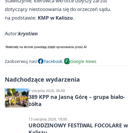
Stawiszynie; kierowca wkrótce usłyszy zarzut
dotyczący niestosowania się do orzeczeń sądu.
na podstawie:
KMP w Kaliszu
.
Autor:
krystian
Zaobserwuj nas!
Facebook
Google News
Nadchodzące wydarzenia
9 sierpnia 2026, 06:00
389 KPP na Jasną Górę – grupa biało-
żółta
13 sierpnia 2026, 18:00
URODZINOWY FESTIWAL FOCOLARE w
Kaliszu