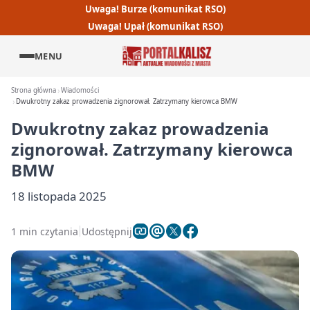
Uwaga! Burze (komunikat RSO)
Uwaga! Upał (komunikat RSO)
MENU
Strona główna
Wiadomości
Dwukrotny zakaz prowadzenia zignorował. Zatrzymany kierowca BMW
Dwukrotny zakaz prowadzenia
zignorował. Zatrzymany kierowca
BMW
18 listopada 2025
1 min czytania
Udostępnij