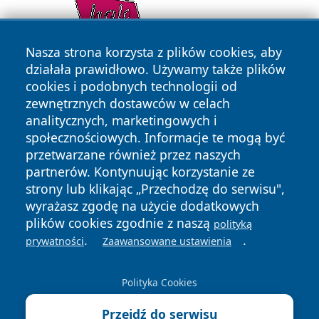
Nasza strona korzysta z plików cookies, aby
działała prawidłowo. Używamy także plików
cookies i podobnych technologii od
zewnętrznych dostawców w celach
analitycznych, marketingowych i
społecznościowych. Informacje te mogą być
przetwarzane również przez naszych
partnerów. Kontynuując korzystanie ze
Copyright © 2026 portalkalisz.pl Wszystkie prawa
zastrzeżone.
strony lub klikając „Przechodzę do serwisu",
wyrażasz zgodę na użycie dodatkowych
plików cookies zgodnie z naszą
polityką
Polityka
Polityka
.
.
prywatności
Zaawansowane ustawienia
News
Autorzy
Prywatności
Cookies
Polityka Cookies
Przejdź do serwisu