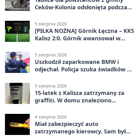
Ceków-Kolonia odsłonięta podczas
pikniku
5 sierpnia 2026
[PIŁKA NOŻNA] Górnik Łęczna – KKS
Kalisz 2:0. Górnik awansował w
Pucharze Polski
5 sierpnia 2026
Uszkodził zaparkowane BMW i
odjechał. Policja szuka świadków w
Kaliszu
5 sierpnia 2026
15-latek z Kalisza zatrzymany za
graffiti. W domu znaleziono
narkotyki
4 sierpnia 2026
Miał zabezpieczyć auto
zatrzymanego kierowcy. Sam był
nietrzeźwy