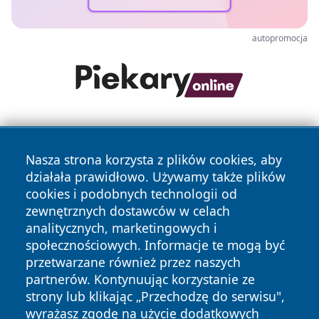
autopromocja
Nasza strona korzysta z plików cookies, aby
działała prawidłowo. Używamy także plików
cookies i podobnych technologii od
zewnętrznych dostawców w celach
Copyright © 2026 portalkalisz.pl Wszystkie prawa
analitycznych, marketingowych i
zastrzeżone.
społecznościowych. Informacje te mogą być
przetwarzane również przez naszych
partnerów. Kontynuując korzystanie ze
Polityka
Polityka
News
Autorzy
strony lub klikając „Przechodzę do serwisu",
Prywatności
Cookies
wyrażasz zgodę na użycie dodatkowych