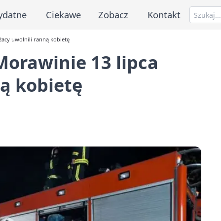
ydatne
Ciekawe
Zobacz
Kontakt
acy uwolnili ranną kobietę
orawinie 13 lipca
ną kobietę