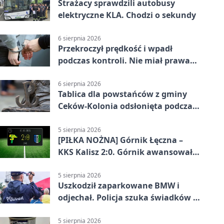
Strażacy sprawdzili autobusy
elektryczne KLA. Chodzi o sekundy
6 sierpnia 2026
Przekroczył prędkość i wpadł
podczas kontroli. Nie miał prawa
jazdy
6 sierpnia 2026
Tablica dla powstańców z gminy
Ceków-Kolonia odsłonięta podczas
pikniku
5 sierpnia 2026
[PIŁKA NOŻNA] Górnik Łęczna –
KKS Kalisz 2:0. Górnik awansował
w Pucharze Polski
5 sierpnia 2026
Uszkodził zaparkowane BMW i
odjechał. Policja szuka świadków w
Kaliszu
5 sierpnia 2026