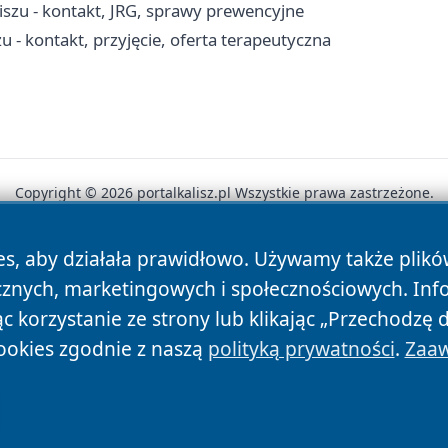
szu - kontakt, JRG, sprawy prewencyjne
 kontakt, przyjęcie, oferta terapeutyczna
Copyright © 2026 portalkalisz.pl Wszystkie prawa zastrzeżone.
es, aby działała prawidłowo. Używamy także plik
News
Autorzy
Polityka Prywatności
Polityka Cookie
cznych, marketingowych i społecznościowych. Inf
 korzystanie ze strony lub klikając „Przechodzę 
ookies zgodnie z naszą
polityką prywatności
.
Zaaw