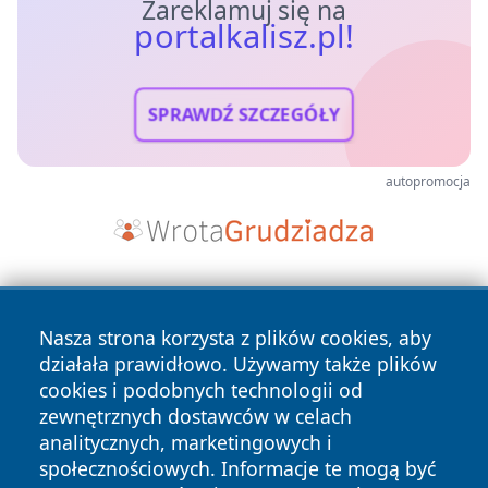
Zareklamuj się na
portalkalisz.pl!
SPRAWDŹ SZCZEGÓŁY
autopromocja
Nasza strona korzysta z plików cookies, aby
działała prawidłowo. Używamy także plików
cookies i podobnych technologii od
zewnętrznych dostawców w celach
Copyright © 2026 portalkalisz.pl Wszystkie prawa
analitycznych, marketingowych i
zastrzeżone.
społecznościowych. Informacje te mogą być