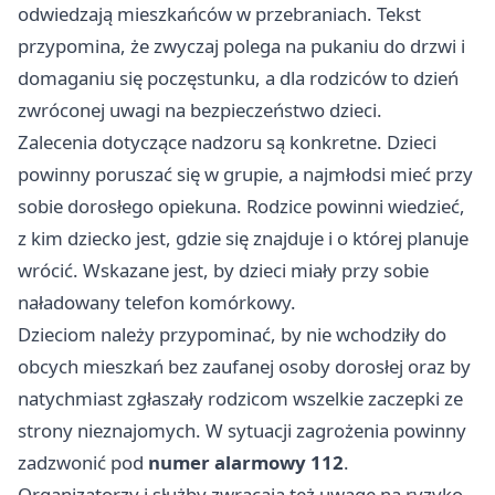
odwiedzają mieszkańców w przebraniach. Tekst
przypomina, że zwyczaj polega na pukaniu do drzwi i
domaganiu się poczęstunku, a dla rodziców to dzień
zwróconej uwagi na bezpieczeństwo dzieci.
Zalecenia dotyczące nadzoru są konkretne. Dzieci
powinny poruszać się w grupie, a najmłodsi mieć przy
sobie dorosłego opiekuna. Rodzice powinni wiedzieć,
z kim dziecko jest, gdzie się znajduje i o której planuje
wrócić. Wskazane jest, by dzieci miały przy sobie
naładowany telefon komórkowy.
Dzieciom należy przypominać, by nie wchodziły do
obcych mieszkań bez zaufanej osoby dorosłej oraz by
natychmiast zgłaszały rodzicom wszelkie zaczepki ze
strony nieznajomych. W sytuacji zagrożenia powinny
zadzwonić pod
numer alarmowy 112
.
Organizatorzy i służby zwracają też uwagę na ryzyko