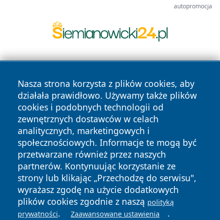
autopromocja
Nasza strona korzysta z plików cookies, aby
działała prawidłowo. Używamy także plików
cookies i podobnych technologii od
zewnętrznych dostawców w celach
Copyright © 2026 portalkalisz.pl Wszystkie prawa
analitycznych, marketingowych i
zastrzeżone.
społecznościowych. Informacje te mogą być
przetwarzane również przez naszych
partnerów. Kontynuując korzystanie ze
Polityka
Polityka
News
Autorzy
strony lub klikając „Przechodzę do serwisu",
Prywatności
Cookies
wyrażasz zgodę na użycie dodatkowych
plików cookies zgodnie z naszą
polityką
.
.
prywatności
Zaawansowane ustawienia