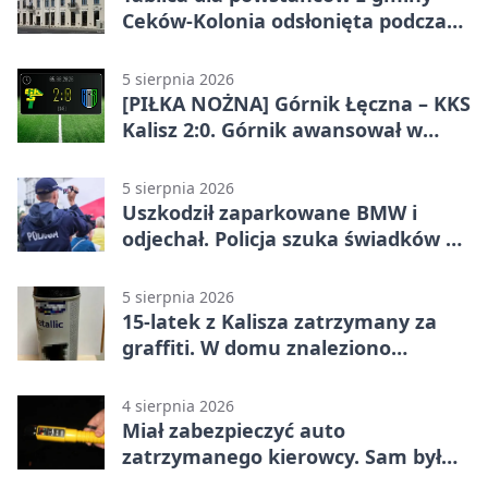
Ceków-Kolonia odsłonięta podczas
pikniku
5 sierpnia 2026
[PIŁKA NOŻNA] Górnik Łęczna – KKS
Kalisz 2:0. Górnik awansował w
Pucharze Polski
5 sierpnia 2026
Uszkodził zaparkowane BMW i
odjechał. Policja szuka świadków w
Kaliszu
5 sierpnia 2026
15-latek z Kalisza zatrzymany za
graffiti. W domu znaleziono
narkotyki
4 sierpnia 2026
Miał zabezpieczyć auto
zatrzymanego kierowcy. Sam był
nietrzeźwy