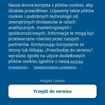
Nasza strona korzysta z plików cookies, aby
działała prawidłowo. Używamy także plików
cookies i podobnych technologii od
zewnętrznych dostawców w celach
analitycznych, marketingowych i
społecznościowych. Informacje te mogą być
Copyright © 2026 portalkalisz.pl Wszystkie prawa
przetwarzane również przez naszych
zastrzeżone.
partnerów. Kontynuując korzystanie ze
strony lub klikając „Przechodzę do serwisu",
wyrażasz zgodę na użycie dodatkowych
Polityka
Polityka
News
Autorzy
plików cookies zgodnie z naszą
polityką
Prywatności
Cookies
.
.
prywatności
Zaawansowane ustawienia
Polityka Cookies
Przejdź do serwisu