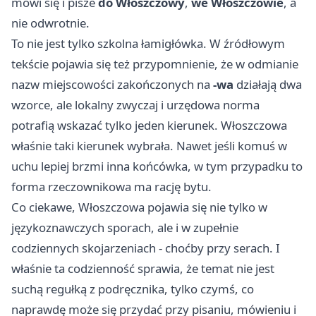
mówi się i pisze
do Włoszczowy
,
we Włoszczowie
, a
nie odwrotnie.
To nie jest tylko szkolna łamigłówka. W źródłowym
tekście pojawia się też przypomnienie, że w odmianie
nazw miejscowości zakończonych na
-wa
działają dwa
wzorce, ale lokalny zwyczaj i urzędowa norma
potrafią wskazać tylko jeden kierunek. Włoszczowa
właśnie taki kierunek wybrała. Nawet jeśli komuś w
uchu lepiej brzmi inna końcówka, w tym przypadku to
forma rzeczownikowa ma rację bytu.
Co ciekawe, Włoszczowa pojawia się nie tylko w
językoznawczych sporach, ale i w zupełnie
codziennych skojarzeniach - choćby przy serach. I
właśnie ta codzienność sprawia, że temat nie jest
suchą regułką z podręcznika, tylko czymś, co
naprawdę może się przydać przy pisaniu, mówieniu i