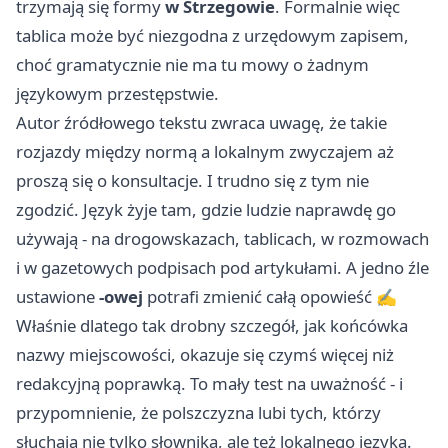
trzymają się formy
w Strzegowie
. Formalnie więc
tablica może być niezgodna z urzędowym zapisem,
choć gramatycznie nie ma tu mowy o żadnym
językowym przestępstwie.
Autor źródłowego tekstu zwraca uwagę, że takie
rozjazdy między normą a lokalnym zwyczajem aż
proszą się o konsultacje. I trudno się z tym nie
zgodzić. Język żyje tam, gdzie ludzie naprawdę go
używają - na drogowskazach, tablicach, w rozmowach
i w gazetowych podpisach pod artykułami. A jedno źle
ustawione
-owej
potrafi zmienić całą opowieść ✍️
Właśnie dlatego tak drobny szczegół, jak końcówka
nazwy miejscowości, okazuje się czymś więcej niż
redakcyjną poprawką. To mały test na uważność - i
przypomnienie, że polszczyzna lubi tych, którzy
słuchają nie tylko słownika, ale też lokalnego języka.