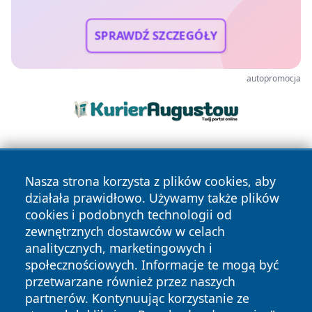
SPRAWDŹ SZCZEGÓŁY
autopromocja
Nasza strona korzysta z plików cookies, aby
działała prawidłowo. Używamy także plików
cookies i podobnych technologii od
zewnętrznych dostawców w celach
Copyright © 2026 portalkalisz.pl Wszystkie prawa
analitycznych, marketingowych i
zastrzeżone.
społecznościowych. Informacje te mogą być
przetwarzane również przez naszych
partnerów. Kontynuując korzystanie ze
Polityka
Polityka
News
Autorzy