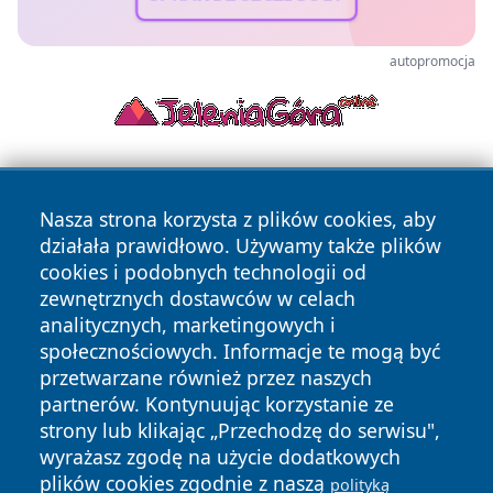
autopromocja
Nasza strona korzysta z plików cookies, aby
działała prawidłowo. Używamy także plików
cookies i podobnych technologii od
zewnętrznych dostawców w celach
Copyright © 2026 portalkalisz.pl Wszystkie prawa
analitycznych, marketingowych i
zastrzeżone.
społecznościowych. Informacje te mogą być
przetwarzane również przez naszych
partnerów. Kontynuując korzystanie ze
Polityka
Polityka
News
Autorzy
strony lub klikając „Przechodzę do serwisu",
Prywatności
Cookies
wyrażasz zgodę na użycie dodatkowych
plików cookies zgodnie z naszą
polityką