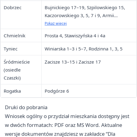
Dobrzec
Bujnickiego 17–19, Szpilowskiego 15,
Kaczorowskiego 3, 5, 7 i 9, Armii
Krajowej 37, 39 i 41, Popiełuszki 3, 4 i 5,
Pokaż więcej
Wojciechowskiego 6, Prymasa Stefana
Chmielnik
Prosta 4, Stawiszyńska 4 i 4a
Wyszyńskiego 49 i 51
Tyniec
Winiarska 1–3 i 5–7, Rodzinna 1, 3, 5
Śródmieście
Zacisze 13–15 i Zacisze 17
(osiedle
Czaszki)
Rogatka
Podgórze 6
Druki do pobrania
Wniosek ogólny o przydział mieszkania dostępny jest
w dwóch formatach: PDF oraz MS Word. Aktualne
wersje dokumentów znajdziesz w zakładce “Dla