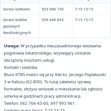
Serwis kotłowni
503 066 730
7:15 15:15
Serwis kotłów
509 446 843
7:15 15:15
gazowych
dwufunkcyjnych
Uwaga:
W przypadku nieuzasadnionego wezwania
pogotowia lokatorskiego, wzywający zostanie
obciążony kosztami usługi.
Kontakt i siedziba
Biuro KTBS mieści się przy Alei ks. Jerzego Popiełuszki
3 w Kaliszu (62-800). To tutaj załatwisz sprawy
formalne, złożysz wniosek o mieszkanie lub zgłosisz
usterkę w godzinach pracy administracji.
Telefon: 062 766-43-60, 697 993 961
Godziny pracy biura: 7:15 15:15