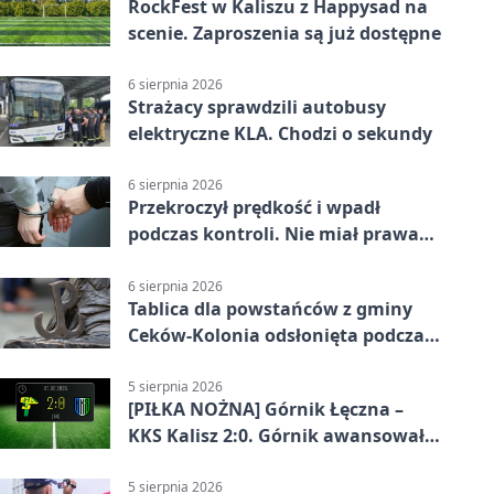
RockFest w Kaliszu z Happysad na
scenie. Zaproszenia są już dostępne
6 sierpnia 2026
Strażacy sprawdzili autobusy
elektryczne KLA. Chodzi o sekundy
6 sierpnia 2026
Przekroczył prędkość i wpadł
podczas kontroli. Nie miał prawa
jazdy
6 sierpnia 2026
Tablica dla powstańców z gminy
Ceków-Kolonia odsłonięta podczas
pikniku
5 sierpnia 2026
[PIŁKA NOŻNA] Górnik Łęczna –
KKS Kalisz 2:0. Górnik awansował
w Pucharze Polski
5 sierpnia 2026