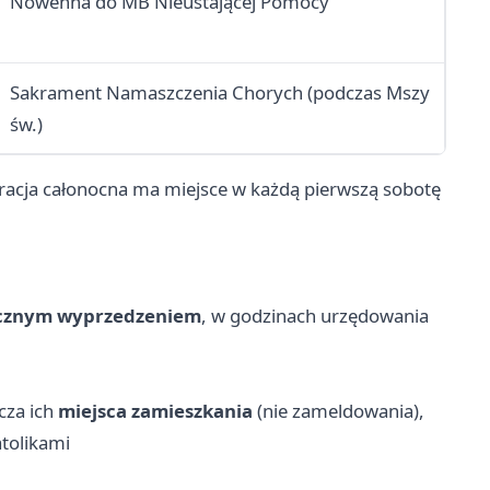
Nowenna do MB Nieustającej Pomocy
Sakrament Namaszczenia Chorych (podczas Mszy
św.)
racja całonocna ma miejsce w każdą pierwszą sobotę
ęcznym wyprzedzeniem
, w godzinach urzędowania
cza ich
miejsca zamieszkania
(nie zameldowania),
atolikami