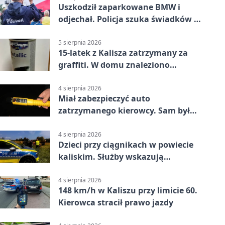
Uszkodził zaparkowane BMW i
odjechał. Policja szuka świadków w
Kaliszu
5 sierpnia 2026
15-latek z Kalisza zatrzymany za
graffiti. W domu znaleziono
narkotyki
4 sierpnia 2026
Miał zabezpieczyć auto
zatrzymanego kierowcy. Sam był
nietrzeźwy
4 sierpnia 2026
Dzieci przy ciągnikach w powiecie
kaliskim. Służby wskazują
zagrożenia
4 sierpnia 2026
148 km/h w Kaliszu przy limicie 60.
Kierowca stracił prawo jazdy