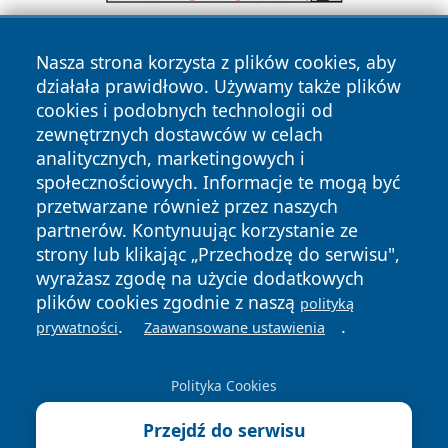
Nasza strona korzysta z plików cookies, aby
działała prawidłowo. Używamy także plików
cookies i podobnych technologii od
zewnętrznych dostawców w celach
analitycznych, marketingowych i
Copyright © 2026 portalkalisz.pl Wszystkie prawa
społecznościowych. Informacje te mogą być
zastrzeżone.
przetwarzane również przez naszych
partnerów. Kontynuując korzystanie ze
strony lub klikając „Przechodzę do serwisu",
Polityka
Polityka
News
Autorzy
wyrażasz zgodę na użycie dodatkowych
Prywatności
Cookies
plików cookies zgodnie z naszą
polityką
.
.
prywatności
Zaawansowane ustawienia
Polityka Cookies
Przejdź do serwisu