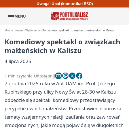
Uwaga! Upał (komunikat RSO)
MENU
Strona główna
Wydarzenia
Komediowy spektakl o związkach małżeńskich w Kaliszu
Komediowy spektakl o związkach
małżeńskich w Kaliszu
4 lipca 2025
1 min czytania
Udostępnij
7 grudnia 2025 roku w Auli UAM im. Prof. Jerzego
Rubińskiego przy ulicy Nowy Świat 28-30 w Kaliszu
odbędzie się spektakl komediowy przedstawiający
perypetie dwóch małżeństw. Przedstawienie porusza
tematy wzajemnych relacji, zaufania oraz zawirowań
emocjonalnych, jakie mogą pojawić się w długoletnich