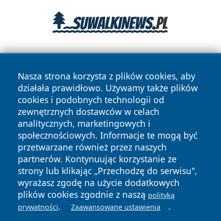
Nasza strona korzysta z plików cookies, aby
działała prawidłowo. Używamy także plików
cookies i podobnych technologii od
zewnętrznych dostawców w celach
Copyright © 2026 portalkalisz.pl Wszystkie prawa
analitycznych, marketingowych i
zastrzeżone.
społecznościowych. Informacje te mogą być
przetwarzane również przez naszych
partnerów. Kontynuując korzystanie ze
Polityka
Polityka
News
Autorzy
strony lub klikając „Przechodzę do serwisu",
Prywatności
Cookies
wyrażasz zgodę na użycie dodatkowych
plików cookies zgodnie z naszą
polityką
.
.
prywatności
Zaawansowane ustawienia