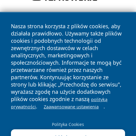
Nasza strona korzysta z plików cookies, aby
działała prawidłowo. Używamy także plików
cookies i podobnych technologii od
zewnętrznych dostawców w celach
Copyright © 2026 portalkalisz.pl Wszystkie prawa
analitycznych, marketingowych i
zastrzeżone.
społecznościowych. Informacje te mogą być
przetwarzane również przez naszych
partnerów. Kontynuując korzystanie ze
Polityka
Polityka
News
Autorzy
strony lub klikając „Przechodzę do serwisu",
Prywatności
Cookies
wyrażasz zgodę na użycie dodatkowych
plików cookies zgodnie z naszą
polityką
.
.
prywatności
Zaawansowane ustawienia
Polityka Cookies