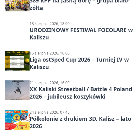
389 KPP na Jasną Górę – grupa biało-
żółta
13 sierpnia 2026, 18:00
URODZINOWY FESTIWAL FOCOLARE w
Kaliszu
16 sierpnia 2026, 10:00
Liga ostSped Cup 2026 – Turniej IV w
Kaliszu
21 sierpnia 2026, 16:00
XX Kaliski Streetball / Battle 4 Poland
2026 – jubileusz koszykówki
24 sierpnia 2026, 07:45
Półkolonie z drukiem 3D, Kalisz – lato
2026