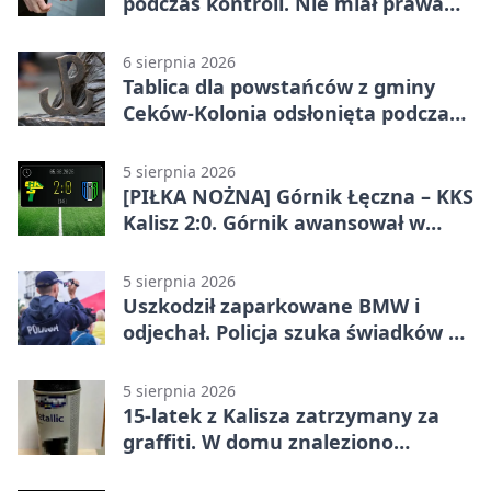
podczas kontroli. Nie miał prawa
jazdy
6 sierpnia 2026
Tablica dla powstańców z gminy
Ceków-Kolonia odsłonięta podczas
pikniku
5 sierpnia 2026
[PIŁKA NOŻNA] Górnik Łęczna – KKS
Kalisz 2:0. Górnik awansował w
Pucharze Polski
5 sierpnia 2026
Uszkodził zaparkowane BMW i
odjechał. Policja szuka świadków w
Kaliszu
5 sierpnia 2026
15-latek z Kalisza zatrzymany za
graffiti. W domu znaleziono
narkotyki