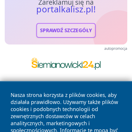
Zareklamuj się na
portalkalisz.pl!
SPRAWDŹ SZCZEGÓŁY
autopromocja
Nasza strona korzysta z plików cookies, aby
działała prawidłowo. Używamy także plików
cookies i podobnych technologii od
zewnętrznych dostawców w celach
Copyright © 2026 portalkalisz.pl Wszystkie prawa
analitycznych, marketingowych i
zastrzeżone.
społecznościowych. Informacje te mogą być