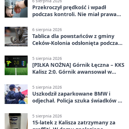
6 sierpnia 2026
Przekroczył prędkość i wpadł
podczas kontroli. Nie miał prawa
jazdy
6 sierpnia 2026
Tablica dla powstańców z gminy
Ceków-Kolonia odsłonięta podczas
pikniku
5 sierpnia 2026
[PIŁKA NOŻNA] Górnik Łęczna – KKS
Kalisz 2:0. Górnik awansował w
Pucharze Polski
5 sierpnia 2026
Uszkodził zaparkowane BMW i
odjechał. Policja szuka świadków w
Kaliszu
5 sierpnia 2026
15-latek z Kalisza zatrzymany za