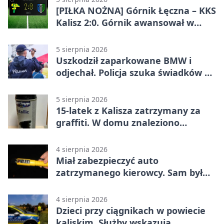
[PIŁKA NOŻNA] Górnik Łęczna – KKS
Kalisz 2:0. Górnik awansował w
Pucharze Polski
5 sierpnia 2026
Uszkodził zaparkowane BMW i
odjechał. Policja szuka świadków w
Kaliszu
5 sierpnia 2026
15-latek z Kalisza zatrzymany za
graffiti. W domu znaleziono
narkotyki
4 sierpnia 2026
Miał zabezpieczyć auto
zatrzymanego kierowcy. Sam był
nietrzeźwy
4 sierpnia 2026
Dzieci przy ciągnikach w powiecie
kaliskim. Służby wskazują