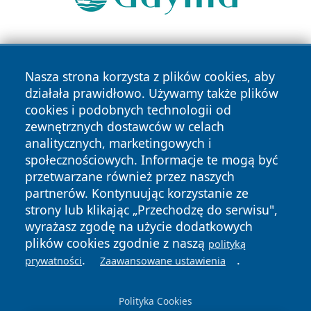
Nasza strona korzysta z plików cookies, aby
działała prawidłowo. Używamy także plików
cookies i podobnych technologii od
zewnętrznych dostawców w celach
Copyright © 2026 portalkalisz.pl Wszystkie prawa
analitycznych, marketingowych i
zastrzeżone.
społecznościowych. Informacje te mogą być
przetwarzane również przez naszych
partnerów. Kontynuując korzystanie ze
Polityka
Polityka
News
Autorzy
strony lub klikając „Przechodzę do serwisu",
Prywatności
Cookies
wyrażasz zgodę na użycie dodatkowych
plików cookies zgodnie z naszą
polityką
.
.
prywatności
Zaawansowane ustawienia
Polityka Cookies