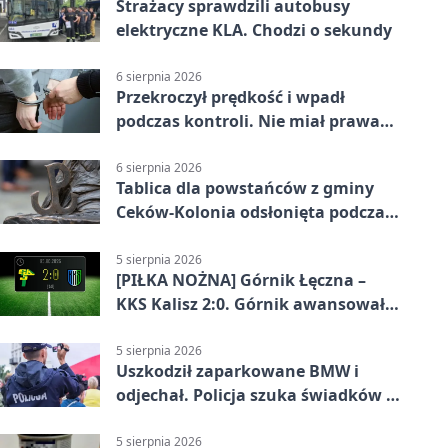
Strażacy sprawdzili autobusy
elektryczne KLA. Chodzi o sekundy
6 sierpnia 2026
Przekroczył prędkość i wpadł
podczas kontroli. Nie miał prawa
jazdy
6 sierpnia 2026
Tablica dla powstańców z gminy
Ceków-Kolonia odsłonięta podczas
pikniku
5 sierpnia 2026
[PIŁKA NOŻNA] Górnik Łęczna –
KKS Kalisz 2:0. Górnik awansował
w Pucharze Polski
5 sierpnia 2026
Uszkodził zaparkowane BMW i
odjechał. Policja szuka świadków w
Kaliszu
5 sierpnia 2026