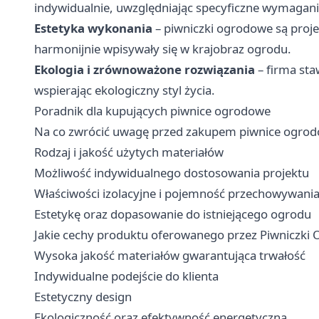
indywidualnie, uwzględniając specyficzne wymagania
Estetyka wykonania
– piwniczki ogrodowe są projek
harmonijnie wpisywały się w krajobraz ogrodu.
Ekologia i zrównoważone rozwiązania
– firma sta
wspierając ekologiczny styl życia.
Poradnik dla kupujących piwnice ogrodowe
Na co zwrócić uwagę przed zakupem piwnice ogrod
Rodzaj i jakość użytych materiałów
Możliwość indywidualnego dostosowania projektu
Właściwości izolacyjne i pojemność przechowywani
Estetykę oraz dopasowanie do istniejącego ogrodu
Jakie cechy produktu oferowanego przez Piwniczki
Wysoka jakość materiałów gwarantująca trwałość
Indywidualne podejście do klienta
Estetyczny design
Ekologiczność oraz efektywność energetyczna