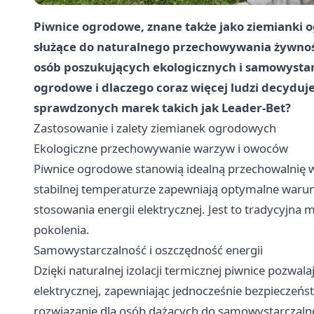
Piwnice ogrodowe, znane także jako ziemianki 
służące do naturalnego przechowywania żywności
osób poszukujących ekologicznych i samowystar
ogrodowe i dlaczego coraz więcej ludzi decyduje
sprawdzonych marek takich jak Leader-Bet?
Zastosowanie i zalety ziemianek ogrodowych
Ekologiczne przechowywanie warzyw i owoców
Piwnice ogrodowe stanowią idealną przechowalnię w
stabilnej temperaturze zapewniają optymalne waru
stosowania energii elektrycznej. Jest to tradycyjn
pokolenia.
Samowystarczalność i oszczędność energii
Dzięki naturalnej izolacji termicznej piwnice pozwal
elektrycznej, zapewniając jednocześnie bezpieczeń
rozwiązanie dla osób dążących do samowystarczalno