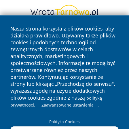
Nasza strona korzysta z plików cookies, aby
działała prawidłowo. Używamy także plików
cookies i podobnych technologii od
zewnętrznych dostawców w celach
analitycznych, marketingowych i
społecznościowych. Informacje te mogą być
Copyright © 2026 portalkalisz.pl Wszystkie prawa
przetwarzane również przez naszych
zastrzeżone.
partnerów. Kontynuując korzystanie ze
strony lub klikając „Przechodzę do serwisu",
Polityka
Polityka
wyrażasz zgodę na użycie dodatkowych
News
Autorzy
Prywatności
Cookies
plików cookies zgodnie z naszą
polityką
.
.
prywatności
Zaawansowane ustawienia
Polityka Cookies