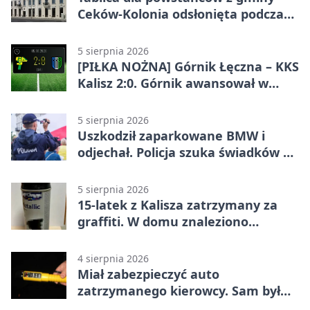
Ceków-Kolonia odsłonięta podczas
pikniku
5 sierpnia 2026
[PIŁKA NOŻNA] Górnik Łęczna – KKS
Kalisz 2:0. Górnik awansował w
Pucharze Polski
5 sierpnia 2026
Uszkodził zaparkowane BMW i
odjechał. Policja szuka świadków w
Kaliszu
5 sierpnia 2026
15-latek z Kalisza zatrzymany za
graffiti. W domu znaleziono
narkotyki
4 sierpnia 2026
Miał zabezpieczyć auto
zatrzymanego kierowcy. Sam był
nietrzeźwy