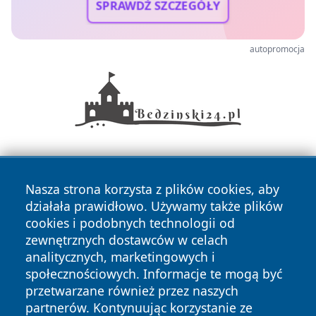
SPRAWDŹ SZCZEGÓŁY
autopromocja
Nasza strona korzysta z plików cookies, aby
działała prawidłowo. Używamy także plików
cookies i podobnych technologii od
zewnętrznych dostawców w celach
Copyright © 2026 portalkalisz.pl Wszystkie prawa
analitycznych, marketingowych i
zastrzeżone.
społecznościowych. Informacje te mogą być
przetwarzane również przez naszych
partnerów. Kontynuując korzystanie ze
Polityka
Polityka