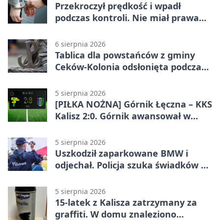
Przekroczył prędkość i wpadł
podczas kontroli. Nie miał prawa
jazdy
6 sierpnia 2026
Tablica dla powstańców z gminy
Ceków-Kolonia odsłonięta podczas
pikniku
5 sierpnia 2026
[PIŁKA NOŻNA] Górnik Łęczna – KKS
Kalisz 2:0. Górnik awansował w
Pucharze Polski
5 sierpnia 2026
Uszkodził zaparkowane BMW i
odjechał. Policja szuka świadków w
Kaliszu
5 sierpnia 2026
15-latek z Kalisza zatrzymany za
graffiti. W domu znaleziono