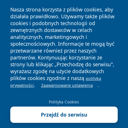
Nasza strona korzysta z plików cookies, aby
działała prawidłowo. Używamy także plików
cookies i podobnych technologii od
zewnętrznych dostawców w celach
Copyright © 2026 portalkalisz.pl Wszystkie prawa
analitycznych, marketingowych i
zastrzeżone.
społecznościowych. Informacje te mogą być
przetwarzane również przez naszych
partnerów. Kontynuując korzystanie ze
Polityka
Polityka
News
Autorzy
strony lub klikając „Przechodzę do serwisu",
Prywatności
Cookies
wyrażasz zgodę na użycie dodatkowych
plików cookies zgodnie z naszą
polityką
.
.
prywatności
Zaawansowane ustawienia
Polityka Cookies
Przejdź do serwisu