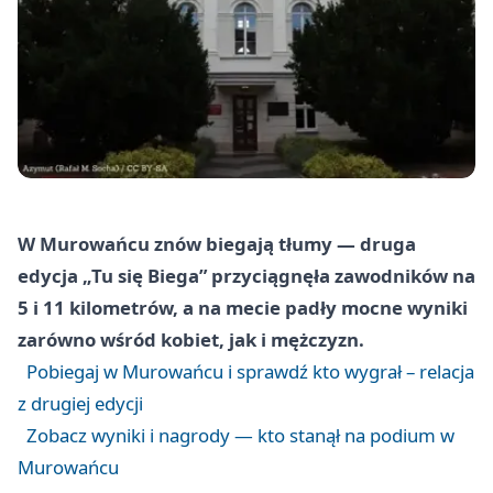
W Murowańcu znów biegają tłumy — druga
edycja „Tu się Biega” przyciągnęła zawodników na
5 i 11 kilometrów, a na mecie padły mocne wyniki
zarówno wśród kobiet, jak i mężczyzn.
Pobiegaj w Murowańcu i sprawdź kto wygrał – relacja
z drugiej edycji
Zobacz wyniki i nagrody — kto stanął na podium w
Murowańcu