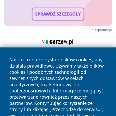
SPRAWDŹ SZCZEGÓŁY
autopromocja
Nasza strona korzysta z plików cookies, aby
działała prawidłowo. Używamy także plików
cookies i podobnych technologii od
zewnętrznych dostawców w celach
analitycznych, marketingowych i
Copyright © 2026 portalkalisz.pl Wszystkie prawa
społecznościowych. Informacje te mogą być
zastrzeżone.
przetwarzane również przez naszych
partnerów. Kontynuując korzystanie ze
strony lub klikając „Przechodzę do serwisu",
Polityka
Polityka
News
Autorzy
wyrażasz zgodę na użycie dodatkowych