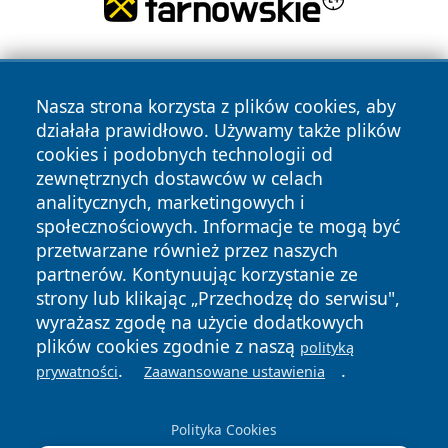
Nasza strona korzysta z plików cookies, aby
działała prawidłowo. Używamy także plików
cookies i podobnych technologii od
zewnętrznych dostawców w celach
Copyright © 2026 portalkalisz.pl Wszystkie prawa
analitycznych, marketingowych i
zastrzeżone.
społecznościowych. Informacje te mogą być
przetwarzane również przez naszych
partnerów. Kontynuując korzystanie ze
Polityka
Polityka
News
Autorzy
strony lub klikając „Przechodzę do serwisu",
Prywatności
Cookies
wyrażasz zgodę na użycie dodatkowych
plików cookies zgodnie z naszą
polityką
.
.
prywatności
Zaawansowane ustawienia
Polityka Cookies