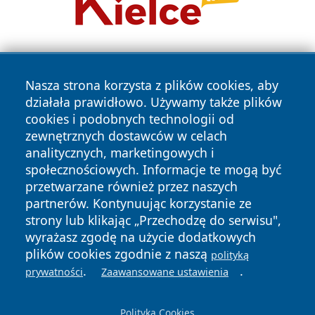
Nasza strona korzysta z plików cookies, aby
działała prawidłowo. Używamy także plików
cookies i podobnych technologii od
zewnętrznych dostawców w celach
Copyright © 2026 portalkalisz.pl Wszystkie prawa
analitycznych, marketingowych i
zastrzeżone.
społecznościowych. Informacje te mogą być
przetwarzane również przez naszych
partnerów. Kontynuując korzystanie ze
Polityka
Polityka
News
Autorzy
strony lub klikając „Przechodzę do serwisu",
Prywatności
Cookies
wyrażasz zgodę na użycie dodatkowych
plików cookies zgodnie z naszą
polityką
.
.
prywatności
Zaawansowane ustawienia
Polityka Cookies