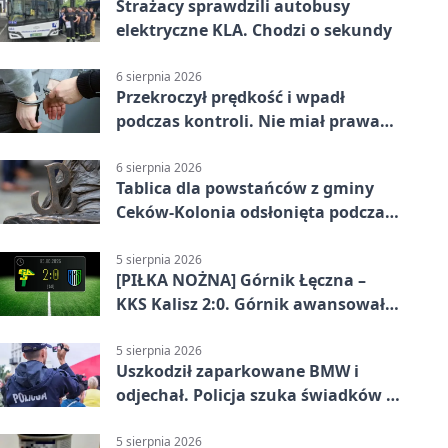
Strażacy sprawdzili autobusy
elektryczne KLA. Chodzi o sekundy
6 sierpnia 2026
Przekroczył prędkość i wpadł
podczas kontroli. Nie miał prawa
jazdy
6 sierpnia 2026
Tablica dla powstańców z gminy
Ceków-Kolonia odsłonięta podczas
pikniku
5 sierpnia 2026
[PIŁKA NOŻNA] Górnik Łęczna –
KKS Kalisz 2:0. Górnik awansował
w Pucharze Polski
5 sierpnia 2026
Uszkodził zaparkowane BMW i
odjechał. Policja szuka świadków w
Kaliszu
5 sierpnia 2026