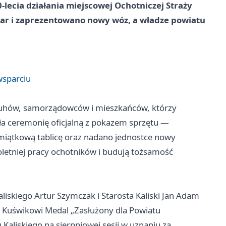
0-lecia działania miejscowej Ochotniczej Straży
ar i zaprezentowano nowy wóz, a władze powiatu
wsparciu
druhów, samorządowców i mieszkańców, którzy
ła ceremonię oficjalną z pokazem sprzętu —
miątkową tablicę oraz nadano jednostce nowy
letniej pracy ochotników i budują tożsamość
skiego Artur Szymczak i Starosta Kaliski Jan Adam
i Kuświkowi Medal „Zasłużony dla Powiatu
 Kaliskiego na sierpniowej sesji w uznaniu za