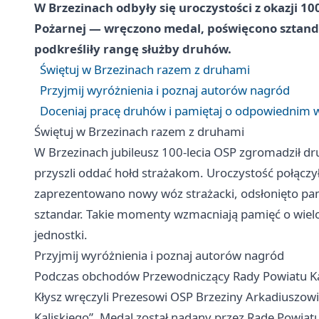
W Brzezinach odbyły się uroczystości z okazji 10
Pożarnej — wręczono medal, poświęcono sztand
podkreśliły rangę służby druhów.
Świętuj w Brzezinach razem z druhami
Przyjmij wyróżnienia i poznaj autorów nagród
Doceniaj pracę druhów i pamiętaj o odpowiednim 
Świętuj w Brzezinach razem z druhami
W Brzezinach jubileusz 100-lecia OSP zgromadził 
przyszli oddać hołd strażakom. Uroczystość połączy
zaprezentowano nowy wóz strażacki, odsłonięto pa
sztandar. Takie momenty wzmacniają pamięć o wielo
jednostki.
Przyjmij wyróżnienia i poznaj autorów nagród
Podczas obchodów Przewodniczący Rady Powiatu Kali
Kłysz wręczyli Prezesowi OSP Brzeziny Arkadiuszow
Kaliskiego”. Medal został nadany przez Radę Powiatu