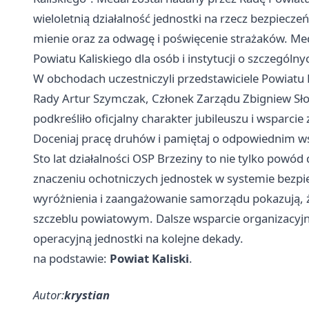
wieloletnią działalność jednostki na rzecz bezpiecze
mienie oraz za odwagę i poświęcenie strażaków. M
Powiatu Kaliskiego dla osób i instytucji o szczególny
W obchodach uczestniczyli przedstawiciele Powiatu 
Rady Artur Szymczak, Członek Zarządu Zbigniew Słod
podkreśliło oficjalny charakter jubileuszu i wsparci
Doceniaj pracę druhów i pamiętaj o odpowiednim w
Sto lat działalności OSP Brzeziny to nie tylko powó
znaczeniu ochotniczych jednostek w systemie bezpi
wyróżnienia i zaangażowanie samorządu pokazują, ż
szczeblu powiatowym. Dalsze wsparcie organizacyj
operacyjną jednostki na kolejne dekady.
na podstawie:
Powiat Kaliski
.
Autor:
krystian