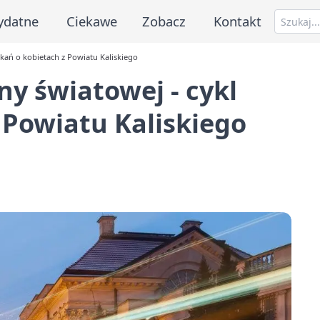
ydatne
Ciekawe
Zobacz
Kontakt
tkań o kobietach z Powiatu Kaliskiego
ny światowej - cykl
 Powiatu Kaliskiego