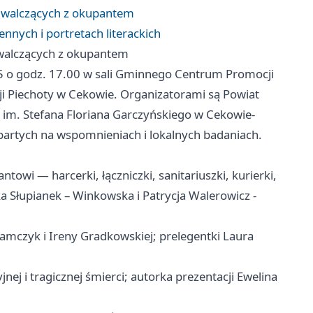
h walczących z okupantem
nych i portretach literackich
 walczących z okupantem
25 o godz. 17.00 w sali Gminnego Centrum Promocji
zji Piechoty w Cekowie. Organizatorami są Powiat
ą im. Stefana Floriana Garczyńskiego w Cekowie-
partych na wspomnieniach i lokalnych badaniach.
towi — harcerki, łączniczki, sanitariuszki, kurierki,
ka Słupianek – Winkowska i Patrycja Walerowicz -
mczyk i Ireny Gradkowskiej; prelegentki Laura
yjnej i tragicznej śmierci; autorka prezentacji Ewelina