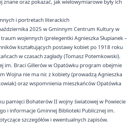
ej znane oraz pokazać, jak wielowymiarowe były ich
ych i portretach literackich
 października 2025 w Gminnym Centrum Kultury w
 traum wojennych (prelegentki Agnieszka Słupianek –
ynników kształtujących postawy kobiet po 1918 roku
szkańcach w czasach zagłady (Tomasz Potemkowski).
nej im. Braci Gillerów w Opatówku program obejmie
ułem Wojna nie ma nic z kobiety (prowadzą Agnieszka
jtkowiak) oraz wspomnienia mieszkańców Opatówka
u pamięci Bohaterów II wojny światowej w Powiecie
o i informacje Gminnej Biblioteki Publicznej im.
dotyczące szczegółów i ewentualnych zapisów.