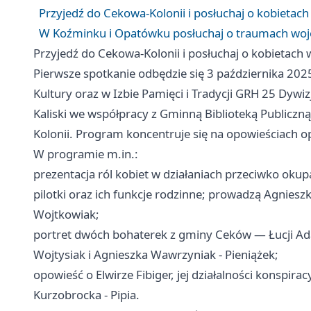
Przyjedź do Cekowa-Kolonii i posłuchaj o kobietac
W Koźminku i Opatówku posłuchaj o traumach wojen
Przyjedź do Cekowa-Kolonii i posłuchaj o kobietach
Pierwsze spotkanie odbędzie się 3 października 20
Kultury oraz w Izbie Pamięci i Tradycji GRH 25 Dywi
Kaliski we współpracy z Gminną Biblioteką Publiczn
Kolonii. Program koncentruje się na opowieściach o
W programie m.in.:
prezentacja ról kobiet w działaniach przeciwko okupan
pilotki oraz ich funkcje rodzinne; prowadzą Agniesz
Wojtkowiak;
portret dwóch bohaterek z gminy Ceków — Łucji Ada
Wojtysiak i Agnieszka Wawrzyniak - Pieniążek;
opowieść o Elwirze Fibiger, jej działalności konspirac
Kurzobrocka - Pipia.