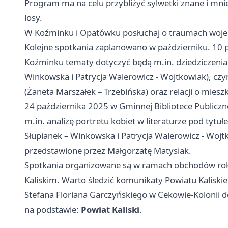
Program ma na celu przybliżyć sylwetki znane i mni
losy.
W Koźminku i Opatówku posłuchaj o traumach wojenn
Kolejne spotkania zaplanowano w październiku. 10
Koźminku tematy dotyczyć będą m.in. dziedziczenia
Winkowska i Patrycja Walerowicz - Wojtkowiak), cz
(Żaneta Marszałek – Trzebińska) oraz relacji o mie
24 października 2025 w Gminnej Bibliotece Publicz
m.in. analizę portretu kobiet w literaturze pod tyt
Słupianek – Winkowska i Patrycja Walerowicz - Wo
przedstawione przez Małgorzatę Matysiak.
Spotkania organizowane są w ramach obchodów rok
Kaliskim. Warto śledzić komunikaty Powiatu Kaliskieg
Stefana Floriana Garczyńskiego w Cekowie-Kolonii 
na podstawie:
Powiat Kaliski
.