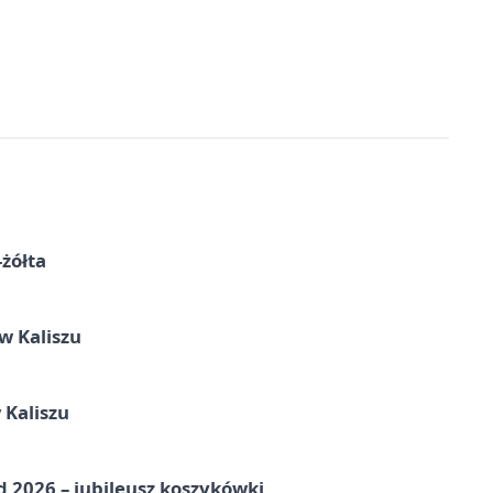
-żółta
 Kaliszu
 Kaliszu
nd 2026 – jubileusz koszykówki