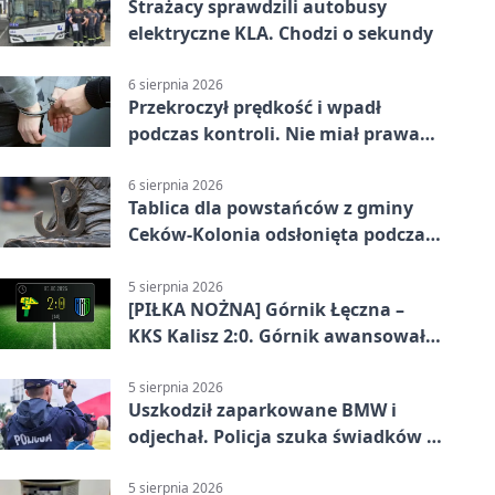
Strażacy sprawdzili autobusy
elektryczne KLA. Chodzi o sekundy
6 sierpnia 2026
Przekroczył prędkość i wpadł
podczas kontroli. Nie miał prawa
jazdy
6 sierpnia 2026
Tablica dla powstańców z gminy
Ceków-Kolonia odsłonięta podczas
pikniku
5 sierpnia 2026
[PIŁKA NOŻNA] Górnik Łęczna –
KKS Kalisz 2:0. Górnik awansował
w Pucharze Polski
5 sierpnia 2026
Uszkodził zaparkowane BMW i
odjechał. Policja szuka świadków w
Kaliszu
5 sierpnia 2026