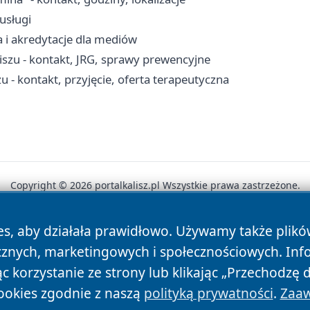
-usługi
a i akredytacje dla mediów
szu - kontakt, JRG, sprawy prewencyjne
 kontakt, przyjęcie, oferta terapeutyczna
Copyright © 2026 portalkalisz.pl Wszystkie prawa zastrzeżone.
es, aby działała prawidłowo. Używamy także plik
News
Autorzy
Polityka Prywatności
Polityka Cookie
cznych, marketingowych i społecznościowych. Inf
 korzystanie ze strony lub klikając „Przechodzę 
ookies zgodnie z naszą
polityką prywatności
.
Zaaw