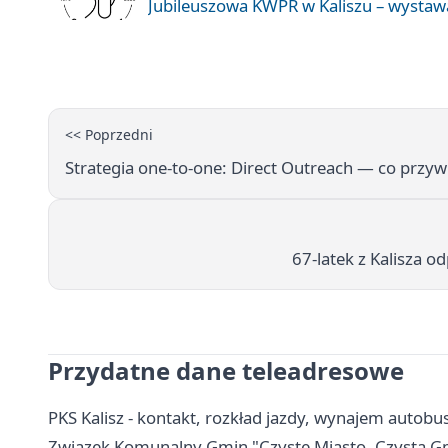
Jubileuszowa KWPR w Kaliszu – wysta
<< Poprzedni
Strategia one-to-one: Direct Outreach — co przywie
67-latek z Kalisza 
Przydatne dane teleadresowe
PKS Kalisz - kontakt, rozkład jazdy, wynajem autobu
Związek Komunalny Gmin "Czyste Miasto, Czysta Gmin