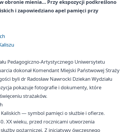
 w obronie mienia… Przy ekspozycji podkreślono
skich i zapowiedziano apel pamięci przy
ich
aliszu
iału Pedagogiczno-Artystycznego Uniwersytetu
twarcia dokonał Komendant Miejski Państwowej Straży
gości byli dr Radosław Nawrocki Dziekan Wydziału
zycja pokazuje fotografie i dokumenty, które
święceniu strażaków.
ch
iskich — symbol pamięci o służbie i ofierze.
 80. XX wieku, przed rocznicami utworzenia
łużby pożarniczej. Z inicjatywy ówczesnego