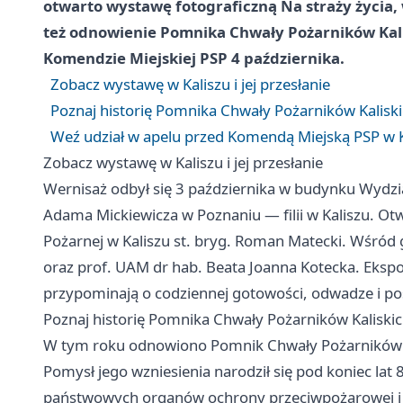
otwarto wystawę fotograficzną Na straży życia,
też odnowienie Pomnika Chwały Pożarników Kali
Komendzie Miejskiej PSP 4 października.
Zobacz wystawę w Kaliszu i jej przesłanie
Poznaj historię Pomnika Chwały Pożarników Kalisk
Weź udział w apelu przed Komendą Miejską PSP w K
Zobacz wystawę w Kaliszu i jej przesłanie
Wernisaż odbył się 3 października w budynku Wydz
Adama Mickiewicza w Poznaniu — filii w Kaliszu. O
Pożarnej w Kaliszu st. bryg. Roman Matecki. Wśród 
oraz prof. UAM dr hab. Beata Joanna Kotecka. Ekspo
przypominają o codziennej gotowości, odwadze i po
Poznaj historię Pomnika Chwały Pożarników Kaliski
W tym roku odnowiono Pomnik Chwały Pożarników Kal
Pomysł jego wzniesienia narodził się pod koniec lat
państwowych organów ochrony przeciwpożarowej i s