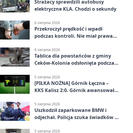
Strażacy sprawdzili autobusy
elektryczne KLA. Chodzi o sekundy
6 sierpnia 2026
Przekroczył prędkość i wpadł
podczas kontroli. Nie miał prawa
jazdy
6 sierpnia 2026
Tablica dla powstańców z gminy
Ceków-Kolonia odsłonięta podczas
pikniku
5 sierpnia 2026
[PIŁKA NOŻNA] Górnik Łęczna –
KKS Kalisz 2:0. Górnik awansował
w Pucharze Polski
5 sierpnia 2026
Uszkodził zaparkowane BMW i
odjechał. Policja szuka świadków w
Kaliszu
5 sierpnia 2026