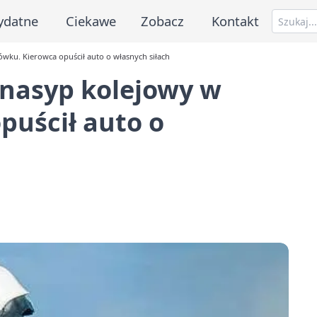
ydatne
Ciekawe
Zobacz
Kontakt
wku. Kierowca opuścił auto o własnych siłach
 nasyp kolejowy w
puścił auto o