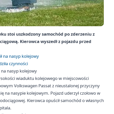
ku stoi uszkodzony samochód po zderzeniu z
ciągową. Kierowca wyszedł z pojazdu przed
fił na nasyp kolejowy
dziła czynności
ił na nasyp kolejowy
ysokości wiaduktu kolejowego w miejscowości
owym Volkswagen Passat z nieustalonej przyczyny
 się na nasypie kolejowym. Pojazd uderzył czołowo w
wodociągowej. Kierowca opuścił samochód o własnych
pitala.