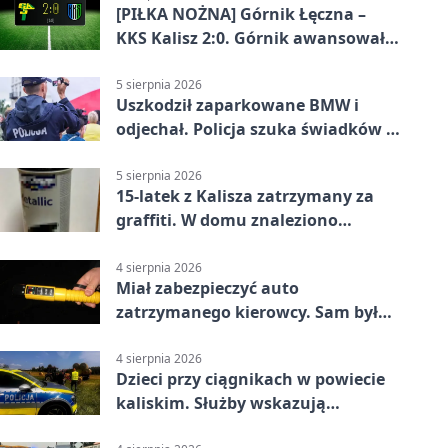
[PIŁKA NOŻNA] Górnik Łęczna –
KKS Kalisz 2:0. Górnik awansował
w Pucharze Polski
5 sierpnia 2026
Uszkodził zaparkowane BMW i
odjechał. Policja szuka świadków w
Kaliszu
5 sierpnia 2026
15-latek z Kalisza zatrzymany za
graffiti. W domu znaleziono
narkotyki
4 sierpnia 2026
Miał zabezpieczyć auto
zatrzymanego kierowcy. Sam był
nietrzeźwy
4 sierpnia 2026
Dzieci przy ciągnikach w powiecie
kaliskim. Służby wskazują
zagrożenia