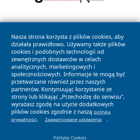
Nasza strona korzysta z plików cookies, aby
działała prawidłowo. Używamy także plików
cookies i podobnych technologii od
zewnętrznych dostawców w celach
Copyright © 2026 portalkalisz.pl Wszystkie prawa
analitycznych, marketingowych i
zastrzeżone.
społecznościowych. Informacje te mogą być
przetwarzane również przez naszych
partnerów. Kontynuując korzystanie ze
Polityka
Polityka
News
Autorzy
strony lub klikając „Przechodzę do serwisu",
Prywatności
Cookies
wyrażasz zgodę na użycie dodatkowych
plików cookies zgodnie z naszą
polityką
.
.
prywatności
Zaawansowane ustawienia
Polityka Cookies