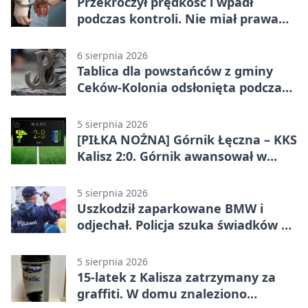
Przekroczył prędkość i wpadł
podczas kontroli. Nie miał prawa
jazdy
6 sierpnia 2026
Tablica dla powstańców z gminy
Ceków-Kolonia odsłonięta podczas
pikniku
5 sierpnia 2026
[PIŁKA NOŻNA] Górnik Łęczna – KKS
Kalisz 2:0. Górnik awansował w
Pucharze Polski
5 sierpnia 2026
Uszkodził zaparkowane BMW i
odjechał. Policja szuka świadków w
Kaliszu
5 sierpnia 2026
15-latek z Kalisza zatrzymany za
graffiti. W domu znaleziono