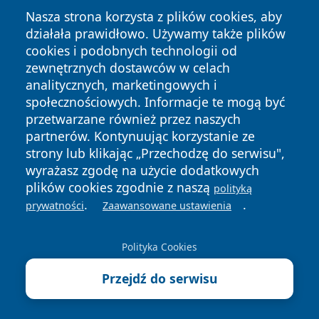
Nasza strona korzysta z plików cookies, aby
działała prawidłowo. Używamy także plików
cookies i podobnych technologii od
zewnętrznych dostawców w celach
Copyright © 2026 portalkalisz.pl Wszystkie prawa
analitycznych, marketingowych i
zastrzeżone.
społecznościowych. Informacje te mogą być
przetwarzane również przez naszych
partnerów. Kontynuując korzystanie ze
Polityka
Polityka
News
Autorzy
strony lub klikając „Przechodzę do serwisu",
Prywatności
Cookies
wyrażasz zgodę na użycie dodatkowych
plików cookies zgodnie z naszą
polityką
.
.
prywatności
Zaawansowane ustawienia
Polityka Cookies
Przejdź do serwisu