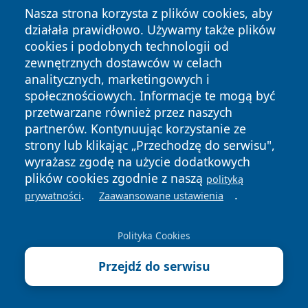
Nasza strona korzysta z plików cookies, aby
4 sierpnia 2026
działała prawidłowo. Używamy także plików
Dzieci przy ciągnikach w powiecie
cookies i podobnych technologii od
kaliskim. Służby wskazują
zewnętrznych dostawców w celach
zagrożenia
analitycznych, marketingowych i
4 sierpnia 2026
społecznościowych. Informacje te mogą być
148 km/h w Kaliszu przy limicie 60.
przetwarzane również przez naszych
Kierowca stracił prawo jazdy
partnerów. Kontynuując korzystanie ze
strony lub klikając „Przechodzę do serwisu",
4 sierpnia 2026
wyrażasz zgodę na użycie dodatkowych
Pierwsze wspólne dożynki w
plików cookies zgodnie z naszą
polityką
Kaliszu. Wieczorem wystąpią
.
.
prywatności
Zaawansowane ustawienia
Trubadurzy
4 sierpnia 2026
Polityka Cookies
Upał w Kaliszu to zagrożenie nie
tylko dla zdrowia. Są zalecenia
Przejdź do serwisu
3 sierpnia 2026
Miał zabezpieczyć auto po kontroli.