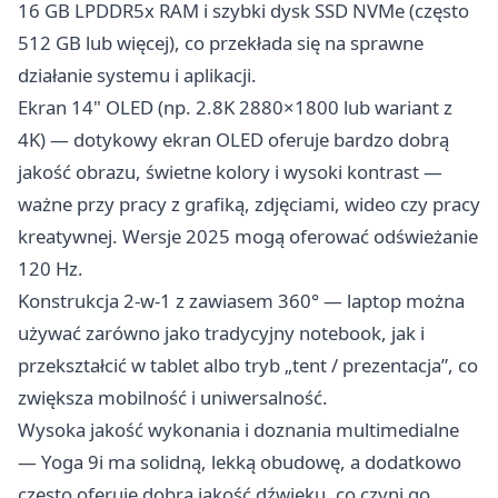
16 GB LPDDR5x RAM i szybki dysk SSD NVMe (często
512 GB lub więcej), co przekłada się na sprawne
działanie systemu i aplikacji.
Ekran 14" OLED (np. 2.8K 2880×1800 lub wariant z
4K) — dotykowy ekran OLED oferuje bardzo dobrą
jakość obrazu, świetne kolory i wysoki kontrast —
ważne przy pracy z grafiką, zdjęciami, wideo czy pracy
kreatywnej. Wersje 2025 mogą oferować odświeżanie
120 Hz.
Konstrukcja 2-w-1 z zawiasem 360° — laptop można
używać zarówno jako tradycyjny notebook, jak i
przekształcić w tablet albo tryb „tent / prezentacja”, co
zwiększa mobilność i uniwersalność.
Wysoka jakość wykonania i doznania multimedialne
— Yoga 9i ma solidną, lekką obudowę, a dodatkowo
często oferuje dobrą jakość dźwięku, co czyni go