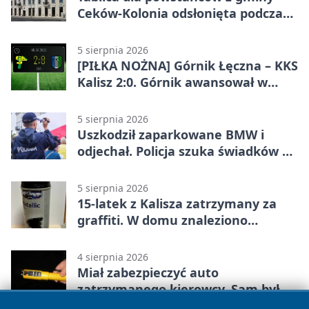
Ceków-Kolonia odsłonięta podczas
pikniku
5 sierpnia 2026
[PIŁKA NOŻNA] Górnik Łęczna – KKS
Kalisz 2:0. Górnik awansował w
Pucharze Polski
5 sierpnia 2026
Uszkodził zaparkowane BMW i
odjechał. Policja szuka świadków w
Kaliszu
5 sierpnia 2026
15-latek z Kalisza zatrzymany za
graffiti. W domu znaleziono
narkotyki
4 sierpnia 2026
Miał zabezpieczyć auto
zatrzymanego kierowcy. Sam był
nietrzeźwy