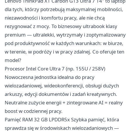
Lenovo ThinkPad X1 Carbon G13 Ultra 7 14″ to laptop
dla tych, którzy potrzebują maksymalnej mobilności,
niezawodności i komfortu pracy, ale nie chcą
rezygnować z mocy. To biznesowy ultrabook klasy
premium — ultralekki, wytrzymały i zoptymalizowany
pod produktywność w każdych warunkach: w biurze,
w terenie, w podróży i w pracy zdalnej. Co oferuje ten
model?
Procesor Intel Core Ultra 7 (np. 155U / 258V)
Nowoczesna jednostka idealna do pracy
wielozadaniowej, wideokonferencji, obsługi dużych
arkuszy, edycji dokumentów i zadań kreatywnych.
Neutralne zużycie energii + zintegrowane AI = realny
boost w codziennej pracy.
Pamięć RAM 32 GB LPDDR5x Szybka pamięć, która
sprawdza się w środowiskach wielozadaniowych —