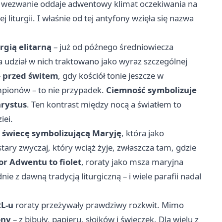
o wezwanie oddaje adwentowy klimat oczekiwania na
 liturgii. I właśnie od tej antyfony wzięła się nazwa
rgią elitarną
– już od późnego średniowiecza
 a udział w nich traktowano jako wyraz szczególnej
–
przed świtem
, gdy kościół tonie jeszcze w
ampionów – to nie przypadek.
Ciemność symbolizuje
hrystus
. Ten kontrast między nocą a światłem to
iei.
–
świecę symbolizującą Maryję
, która jako
tary zwyczaj, który wciąż żyje, zwłaszcza tam, gdzie
or Adwentu to fiolet
, roraty jako msza maryjna
dnie z dawną tradycją liturgiczną – i wiele parafii nadal
L-u
roraty przeżywały prawdziwy rozkwit. Mimo
ony
– z bibuły, papieru, słoików i świeczek. Dla wielu z