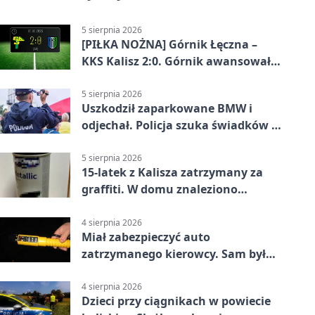
5 sierpnia 2026
[PIŁKA NOŻNA] Górnik Łęczna –
KKS Kalisz 2:0. Górnik awansował
w Pucharze Polski
5 sierpnia 2026
Uszkodził zaparkowane BMW i
odjechał. Policja szuka świadków w
Kaliszu
5 sierpnia 2026
15-latek z Kalisza zatrzymany za
graffiti. W domu znaleziono
narkotyki
4 sierpnia 2026
Miał zabezpieczyć auto
zatrzymanego kierowcy. Sam był
nietrzeźwy
4 sierpnia 2026
Dzieci przy ciągnikach w powiecie