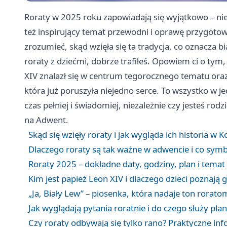
Roraty w 2025 roku zapowiadają się wyjątkowo – ni
też inspirujący temat przewodni i oprawę przygotowa
zrozumieć, skąd wzięła się ta tradycja, co oznacza 
roraty z dziećmi, dobrze trafiłeś. Opowiem ci o tym
XIV znalazł się w centrum tegorocznego tematu oraz
która już poruszyła niejedno serce. To wszystko w 
czas pełniej i świadomiej, niezależnie czy jesteś ro
na Adwent.
Skąd się wzięły roraty i jak wygląda ich historia w K
Dlaczego roraty są tak ważne w adwencie i co symb
Roraty 2025 – dokładne daty, godziny, plan i tema
Kim jest papież Leon XIV i dlaczego dzieci poznają 
„Ja, Biały Lew” – piosenka, która nadaje ton rorat
Jak wyglądają pytania roratnie i do czego służy pl
Czy roraty odbywają się tylko rano? Praktyczne in