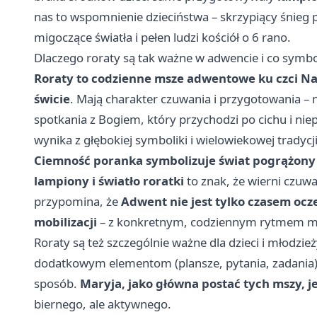
nas to wspomnienie dzieciństwa – skrzypiący śnieg p
migoczące światła i pełen ludzi kościół o 6 rano.
Dlaczego roraty są tak ważne w adwencie i co symbo
Roraty to codzienne msze adwentowe ku czci Na
świcie
. Mają charakter czuwania i przygotowania –
spotkania z Bogiem, który przychodzi po cichu i niep
wynika z głębokiej symboliki i wielowiekowej tradycji
Ciemność poranka symbolizuje świat pogrążony
lampiony i światło roratki
to znak, że wierni czuwa
przypomina, że
Adwent nie jest tylko czasem oc
mobilizacji
– z konkretnym, codziennym rytmem mod
Roraty są też szczególnie ważne dla dzieci i młodzie
dodatkowym elementom (plansze, pytania, zadania
sposób.
Maryja, jako główna postać tych mszy, j
biernego, ale aktywnego.