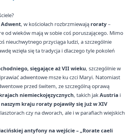
ściele?
ę
Adwent
, w kościołach rozbrzmiewają
roraty
–
óre od wieków mają w sobie coś poruszającego. Mimo
ś nieuchwytnego przyciąga ludzi, a szczególnie
awdę wzięła się ta tradycja i dlaczego tyle pokoleń
achodniego, sięgające aż VII wieku
, szczególnie w
odprawiać adwentowe msze ku czci Maryi. Natomiast
 adwentowe przed świtem, ze szczególną oprawą
 krajach niemieckojęzycznych
, takich jak
Austria
i
naszym kraju roraty pojawiły się już w XIV
klasztorach czy na dworach, ale i w parafiach wiejskich
łacińskiej antyfony na wejście – „Rorate caeli