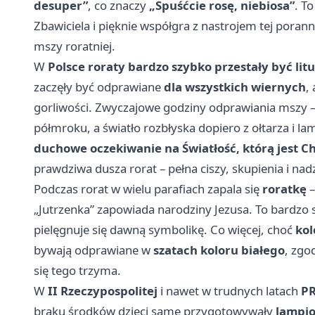
desuper”
, co znaczy
„Spuśćcie rosę, niebiosa”
. T
Zbawiciela i pięknie współgra z nastrojem tej porannej
mszy roratniej.
W
Polsce roraty bardzo szybko przestały być litu
zaczęły być odprawiane
dla wszystkich wiernych
,
gorliwości. Zwyczajowe godziny odprawiania mszy 
półmroku, a światło rozbłyska dopiero z ołtarza i l
duchowe oczekiwanie na Światłość, którą jest C
prawdziwa dusza rorat – pełna ciszy, skupienia i nadz
Podczas rorat w wielu parafiach zapala się
roratkę
„Jutrzenka” zapowiada narodziny Jezusa. To bardzo s
pielęgnuje się dawną symbolikę. Co więcej, choć
kol
bywają odprawiane w
szatach koloru białego
, zgo
się tego trzyma.
W
II Rzeczypospolitej
i nawet w trudnych latach
PR
braku środków dzieci same przygotowywały
lampi