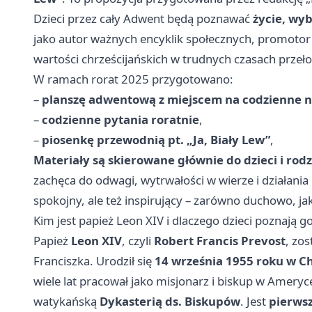
Dzieci przez cały Adwent będą poznawać
życie, wyb
jako autor ważnych encyklik społecznych, promotor 
wartości chrześcijańskich w trudnych czasach przeł
W ramach rorat 2025 przygotowano:
–
planszę adwentową z miejscem na codzienne n
–
codzienne pytania roratnie
,
–
piosenkę przewodnią pt. „Ja, Biały Lew”
,
Materiały są skierowane głównie do dzieci i rodz
zachęca do odwagi, wytrwałości w wierze i działania
spokojny, ale też inspirujący – zarówno duchowo, jak
Kim jest papież Leon XIV i dlaczego dzieci poznają g
Papież
Leon XIV
, czyli
Robert Francis Prevost
, zo
Franciszka. Urodził się
14 września 1955 roku w C
wiele lat pracował jako misjonarz i biskup w Amery
watykańską
Dykasterią ds. Biskupów
. Jest
pierws