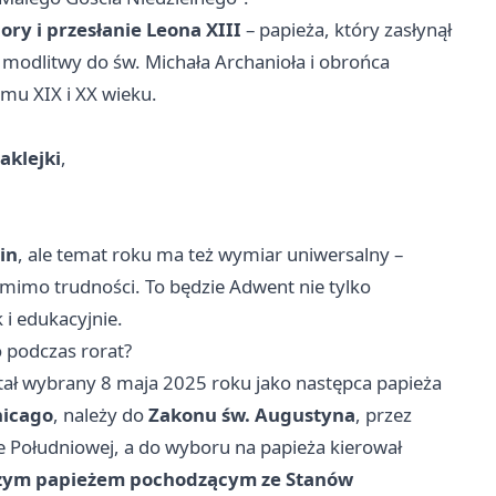
ory i przesłanie Leona XIII
– papieża, który zasłynął
modlitwy do św. Michała Archanioła i obrońca
omu XIX i XX wieku.
aklejki
,
in
, ale temat roku ma też wymiar uniwersalny –
 mimo trudności. To będzie Adwent nie tylko
 i edukacyjnie.
o podczas rorat?
stał wybrany 8 maja 2025 roku jako następca papieża
hicago
, należy do
Zakonu św. Augustyna
, przez
ce Południowej, a do wyboru na papieża kierował
zym papieżem pochodzącym ze Stanów