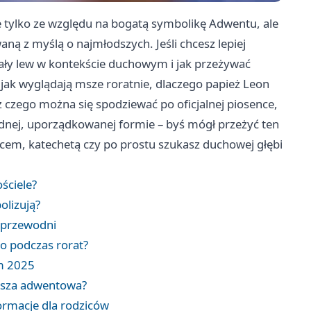
e tylko ze względu na bogatą symbolikę Adwentu, ale
ną z myślą o najmłodszych. Jeśli chcesz lepiej
biały lew w kontekście duchowym i jak przeżywać
, jak wyglądają msze roratnie, dlaczego papież Leon
 czego można się spodziewać po oficjalnej piosence,
jednej, uporządkowanej formie – byś mógł przeżyć ten
dzicem, katechetą czy po prostu szukasz duchowej głębi
ościele?
olizują?
t przewodni
go podczas rorat?
om 2025
ansza adwentowa?
formacje dla rodziców