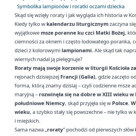
Symbolika lampionów i roratki oczami dziecka
Skąd się wzięły roraty i jak wygląda ich historia w Ko
Kiedy tylko w
kalendarzu liturgicznym
zaczyna si
wyjątkowe
msze poranne ku czci Matki Bożej
, kt
ciemności za oknem i często lodowatego poranka, co
dzieci z kolorowymi
lampionami
. Ale skąd tak napr
wiernych nadal ją pielęgnuje?
Roraty mają swoje korzenie w liturgii Kościoła z
rejonach dzisiejszej
Francji (Galia)
, gdzie zaczęto 
forma, którą znamy dzisiaj – czyli codzienne msze
maryjną –
rozwinęła się na dobre w XIII wieku w
południowe Niemcy
, skąd przyjęła się w
Polsce
.
W 
wieku
, a szybko stały się powszechne – nie tylko w 
i miejskich.
Sama nazwa „
roraty
” pochodzi od pierwszych słów