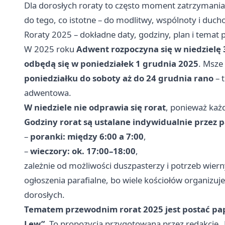
Dla dorosłych roraty to często moment zatrzymania
do tego, co istotne – do modlitwy, wspólnoty i duc
Roraty 2025 – dokładne daty, godziny, plan i temat
W 2025 roku
Adwent rozpoczyna się w niedzielę 
odbędą się w poniedziałek 1 grudnia 2025
. Msze
poniedziałku do soboty aż do 24 grudnia rano
– 
adwentowa.
W niedziele nie odprawia się rorat
, ponieważ każd
Godziny rorat są ustalane indywidualnie przez p
–
poranki: między 6:00 a 7:00
,
–
wieczory: ok. 17:00–18:00
,
zależnie od możliwości duszpasterzy i potrzeb wiern
ogłoszenia parafialne, bo wiele kościołów organizuj
dorosłych.
Tematem przewodnim rorat 2025 jest postać pap
Lew”
. To propozycja przygotowana przez redakcję 