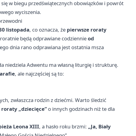
 się w biegu przedświątecznych obowiązków i powrót
howego wyciszenia.
 przewodni
30 listopada
, co oznacza, że
pierwsze roraty
 roratnie będą odprawiane codziennie
od
tego dnia rano odprawiana jest ostatnia msza
a niedziela Adwentu ma własną liturgię i strukturę.
arafie
, ale najczęściej są to:
ych, zwłaszcza rodzin z dziećmi. Warto śledzić
e
roraty „dziecięce”
o innych godzinach niż te dla
ieża Leona XIII
, a hasło roku brzmi:
„Ja, Biały
„Małego Gościa Niedzielnego”.