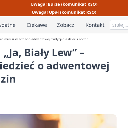
Uwaga! Burze (komunikat RSO)
Uwaga! Upał (komunikat RSO)
ydatne
Ciekawe
Zobacz
Kontakt
 co musisz wiedzieć o adwentowej tradycji dla dzieci i rodzin
 „Ja, Biały Lew” –
wiedzieć o adwentowej
dzin