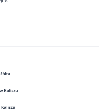
yjne.
-żółta
 Kaliszu
 Kaliszu