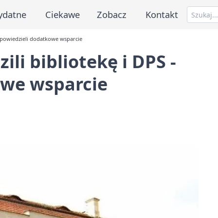
ydatne
Ciekawe
Zobacz
Kontakt
zapowiedzieli dodatkowe wsparcie
li bibliotekę i DPS -
owe wsparcie