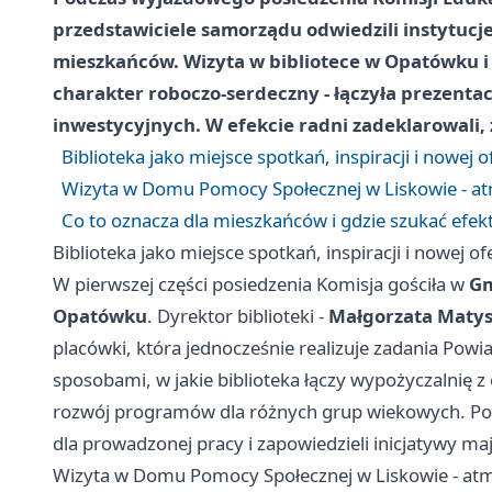
przedstawiciele samorządu odwiedzili instytucje
mieszkańców. Wizyta w bibliotece w Opatówku i
charakter roboczo-serdeczny - łączyła prezenta
inwestycyjnych. W efekcie radni zadeklarowali,
Biblioteka jako miejsce spotkań, inspiracji i nowej o
Wizyta w Domu Pomocy Społecznej w Liskowie - at
Co to oznacza dla mieszkańców i gdzie szukać efe
Biblioteka jako miejsce spotkań, inspiracji i nowej of
W pierwszej części posiedzenia Komisja gościła w
Gm
Opatówku
. Dyrektor biblioteki -
Małgorzata Matys
placówki, która jednocześnie realizuje zadania Powiat
sposobami, w jakie biblioteka łączy wypożyczalnię z
rozwój programów dla różnych grup wiekowych. Po p
dla prowadzonej pracy i zapowiedzieli inicjatywy maj
Wizyta w Domu Pomocy Społecznej w Liskowie - atm