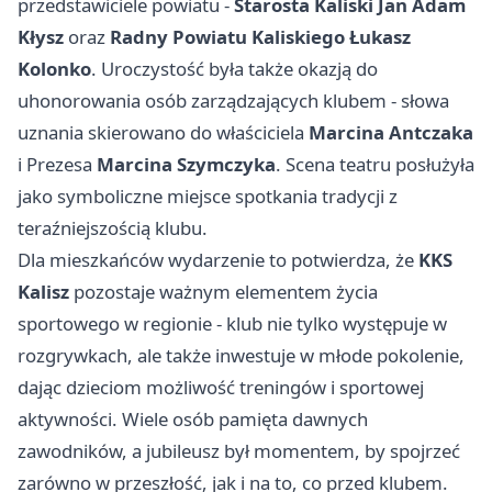
przedstawiciele powiatu -
Starosta Kaliski Jan Adam
Kłysz
oraz
Radny Powiatu Kaliskiego Łukasz
Kolonko
. Uroczystość była także okazją do
uhonorowania osób zarządzających klubem - słowa
uznania skierowano do właściciela
Marcina Antczaka
i Prezesa
Marcina Szymczyka
. Scena teatru posłużyła
jako symboliczne miejsce spotkania tradycji z
teraźniejszością klubu.
Dla mieszkańców wydarzenie to potwierdza, że
KKS
Kalisz
pozostaje ważnym elementem życia
sportowego w regionie - klub nie tylko występuje w
rozgrywkach, ale także inwestuje w młode pokolenie,
dając dzieciom możliwość treningów i sportowej
aktywności. Wiele osób pamięta dawnych
zawodników, a jubileusz był momentem, by spojrzeć
zarówno w przeszłość, jak i na to, co przed klubem.