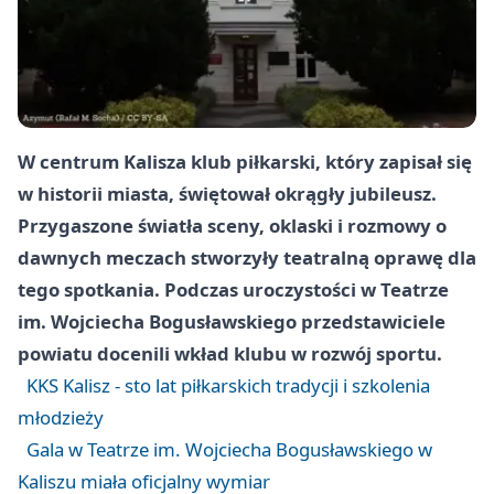
W centrum Kalisza klub piłkarski, który zapisał się
w historii miasta, świętował okrągły jubileusz.
Przygaszone światła sceny, oklaski i rozmowy o
dawnych meczach stworzyły teatralną oprawę dla
tego spotkania. Podczas uroczystości w Teatrze
im. Wojciecha Bogusławskiego przedstawiciele
powiatu docenili wkład klubu w rozwój sportu.
KKS Kalisz - sto lat piłkarskich tradycji i szkolenia
młodzieży
Gala w Teatrze im. Wojciecha Bogusławskiego w
Kaliszu miała oficjalny wymiar