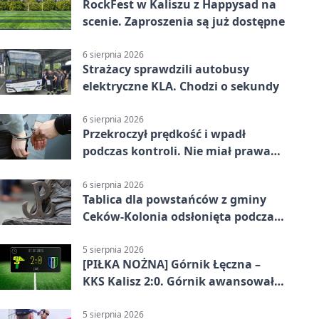
RockFest w Kaliszu z Happysad na
scenie. Zaproszenia są już dostępne
6 sierpnia 2026
Strażacy sprawdzili autobusy
elektryczne KLA. Chodzi o sekundy
6 sierpnia 2026
Przekroczył prędkość i wpadł
podczas kontroli. Nie miał prawa
jazdy
6 sierpnia 2026
Tablica dla powstańców z gminy
Ceków-Kolonia odsłonięta podczas
pikniku
5 sierpnia 2026
[PIŁKA NOŻNA] Górnik Łęczna –
KKS Kalisz 2:0. Górnik awansował
w Pucharze Polski
5 sierpnia 2026