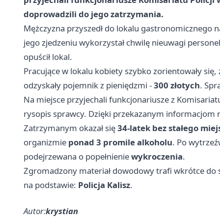
doprowadzili do jego zatrzymania.
Mężczyzna przyszedł do lokalu gastronomicznego na 
jego zjedzeniu wykorzystał chwilę nieuwagi personel
opuścił lokal.
Pracujące w lokalu kobiety szybko zorientowały się, 
odzyskały pojemnik z pieniędzmi -
300 złotych
. Spr
Na miejsce przyjechali funkcjonariusze z Komisariatu 
rysopis sprawcy. Dzięki przekazanym informacjom nam
Zatrzymanym okazał się
34-latek bez stałego mie
organizmie
ponad 3 promile alkoholu
. Po wytrzeź
podejrzewana o popełnienie
wykroczenia
.
Zgromadzony materiał dowodowy trafi wkrótce do 
na podstawie:
Policja Kalisz
.
Autor:
krystian