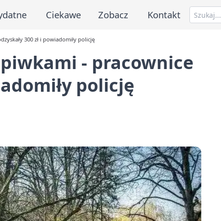
ydatne
Ciekawe
Zobacz
Kontakt
zyskały 300 zł i powiadomiły policję
apiwkami - pracownice
iadomiły policję