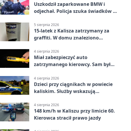
Uszkodził zaparkowane BMW i
odjechał. Policja szuka świadków w
Kaliszu
5 sierpnia 2026
15-latek z Kalisza zatrzymany za
graffiti. W domu znaleziono
narkotyki
4 sierpnia 2026
Miał zabezpieczyć auto
zatrzymanego kierowcy. Sam był
nietrzeźwy
4 sierpnia 2026
Dzieci przy ciągnikach w powiecie
kaliskim. Służby wskazują
zagrożenia
4 sierpnia 2026
148 km/h w Kaliszu przy limicie 60.
Kierowca stracił prawo jazdy