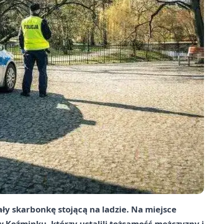
ły skarbonkę stojącą na ladzie. Na miejsce
w Koźminku, którzy ustalili tożsamość mężczyzny i