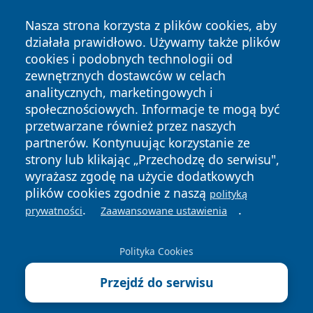
Nasza strona korzysta z plików cookies, aby
działała prawidłowo. Używamy także plików
cookies i podobnych technologii od
zewnętrznych dostawców w celach
Copyright © 2026 portalkalisz.pl Wszystkie prawa
analitycznych, marketingowych i
zastrzeżone.
społecznościowych. Informacje te mogą być
przetwarzane również przez naszych
partnerów. Kontynuując korzystanie ze
Polityka
Polityka
News
Autorzy
strony lub klikając „Przechodzę do serwisu",
Prywatności
Cookies
wyrażasz zgodę na użycie dodatkowych
plików cookies zgodnie z naszą
polityką
.
.
prywatności
Zaawansowane ustawienia
Polityka Cookies
Przejdź do serwisu