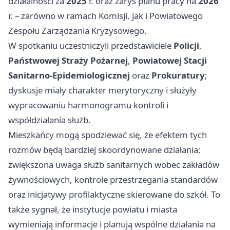
działalności za
2025
r. oraz zarys planu pracy na
2026
r. – zarówno w ramach Komisji, jak i Powiatowego
Zespołu Zarządzania Kryzysowego.
W spotkaniu uczestniczyli przedstawiciele
Policji
,
Państwowej Straży Pożarnej
,
Powiatowej Stacji
Sanitarno-Epidemiologicznej
oraz
Prokuratury
;
dyskusje miały charakter merytoryczny i służyły
wypracowaniu harmonogramu kontroli i
współdziałania służb.
Mieszkańcy mogą spodziewać się, że efektem tych
rozmów będą bardziej skoordynowane działania:
zwiększona uwaga służb sanitarnych wobec zakładów
żywnościowych, kontrole przestrzegania standardów
oraz inicjatywy profilaktyczne skierowane do szkół. To
także sygnał, że instytucje powiatu i miasta
wymieniają informacje i planują wspólne działania na