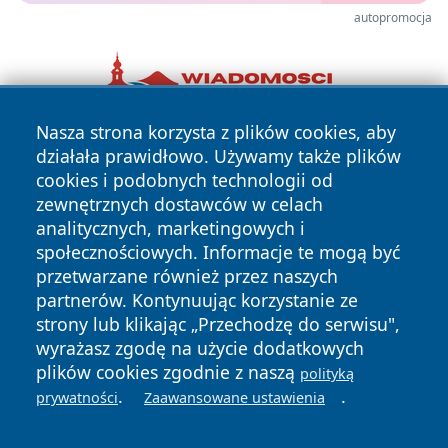
autopromocja
Nasza strona korzysta z plików cookies, aby
działała prawidłowo. Używamy także plików
cookies i podobnych technologii od
zewnętrznych dostawców w celach
analitycznych, marketingowych i
społecznościowych. Informacje te mogą być
Copyright © 2026 portalkalisz.pl Wszystkie prawa
przetwarzane również przez naszych
zastrzeżone.
partnerów. Kontynuując korzystanie ze
strony lub klikając „Przechodzę do serwisu",
wyrażasz zgodę na użycie dodatkowych
Polityka
Polityka
News
Autorzy
plików cookies zgodnie z naszą
polityką
Prywatności
Cookies
.
.
prywatności
Zaawansowane ustawienia