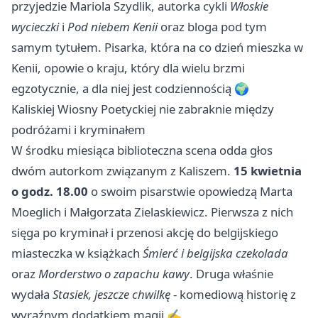
przyjedzie Mariola Szydlik, autorka cykli
Włoskie
wycieczki
i
Pod niebem Kenii
oraz bloga pod tym
samym tytułem. Pisarka, która na co dzień mieszka w
Kenii, opowie o kraju, który dla wielu brzmi
egzotycznie, a dla niej jest codziennością 🌍
Kaliskiej Wiosny Poetyckiej nie zabraknie między
podróżami i kryminałem
W środku miesiąca biblioteczna scena odda głos
dwóm autorkom związanym z Kaliszem.
15 kwietnia
o godz. 18.00
o swoim pisarstwie opowiedzą Marta
Moeglich i Małgorzata Zielaskiewicz. Pierwsza z nich
sięga po kryminał i przenosi akcję do belgijskiego
miasteczka w książkach
Śmierć i belgijska czekolada
oraz
Morderstwo o zapachu kawy
. Druga właśnie
wydała
Stasiek, jeszcze chwilkę
- komediową historię z
wyraźnym dodatkiem magii ✍️