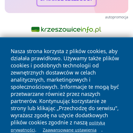
autopromocja
Nasza strona korzysta z plików cookies, aby
działała prawidłowo. Używamy także plików
cookies i podobnych technologii od
zewnętrznych dostawców w celach
analitycznych, marketingowych i
Copyright © 2026 portalkalisz.pl Wszystkie prawa
społecznościowych. Informacje te mogą być
zastrzeżone.
przetwarzane również przez naszych
partnerów. Kontynuując korzystanie ze
strony lub klikając „Przechodzę do serwisu",
Polityka
Polityka
News
Autorzy
wyrażasz zgodę na użycie dodatkowych
Prywatności
Cookies
plików cookies zgodnie z naszą
polityką
.
.
prywatności
Zaawansowane ustawienia