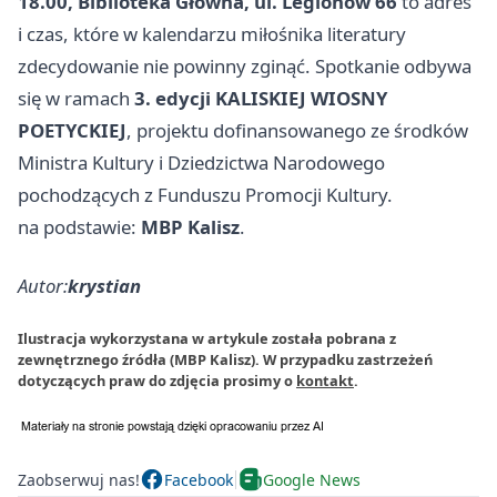
18.00, Biblioteka Główna, ul. Legionów 66
to adres
i czas, które w kalendarzu miłośnika literatury
zdecydowanie nie powinny zginąć. Spotkanie odbywa
się w ramach
3. edycji KALISKIEJ WIOSNY
POETYCKIEJ
, projektu dofinansowanego ze środków
Ministra Kultury i Dziedzictwa Narodowego
pochodzących z Funduszu Promocji Kultury.
na podstawie:
MBP Kalisz
.
Autor:
krystian
Ilustracja wykorzystana w artykule została pobrana z
zewnętrznego źródła (MBP Kalisz). W przypadku zastrzeżeń
dotyczących praw do zdjęcia prosimy o
kontakt
.
Zaobserwuj nas!
Facebook
Google News