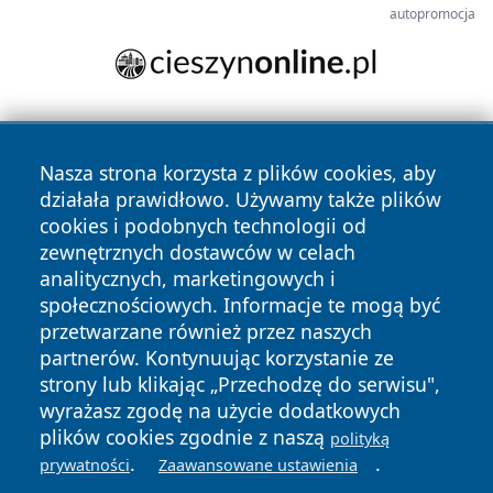
autopromocja
Nasza strona korzysta z plików cookies, aby
działała prawidłowo. Używamy także plików
cookies i podobnych technologii od
zewnętrznych dostawców w celach
Copyright © 2026 portalkalisz.pl Wszystkie prawa
analitycznych, marketingowych i
zastrzeżone.
społecznościowych. Informacje te mogą być
przetwarzane również przez naszych
partnerów. Kontynuując korzystanie ze
Polityka
Polityka
News
Autorzy
strony lub klikając „Przechodzę do serwisu",
Prywatności
Cookies
wyrażasz zgodę na użycie dodatkowych
plików cookies zgodnie z naszą
polityką
.
.
prywatności
Zaawansowane ustawienia