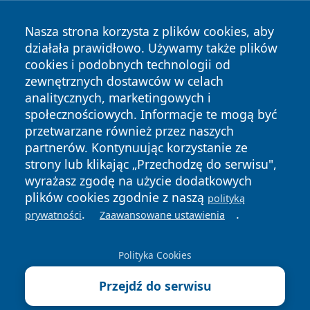
Nasza strona korzysta z plików cookies, aby
działała prawidłowo. Używamy także plików
cookies i podobnych technologii od
zewnętrznych dostawców w celach
Copyright © 2026 portalkalisz.pl Wszystkie prawa
analitycznych, marketingowych i
zastrzeżone.
społecznościowych. Informacje te mogą być
przetwarzane również przez naszych
partnerów. Kontynuując korzystanie ze
Polityka
Polityka
News
Autorzy
strony lub klikając „Przechodzę do serwisu",
Prywatności
Cookies
wyrażasz zgodę na użycie dodatkowych
plików cookies zgodnie z naszą
polityką
.
.
prywatności
Zaawansowane ustawienia
Polityka Cookies
Przejdź do serwisu