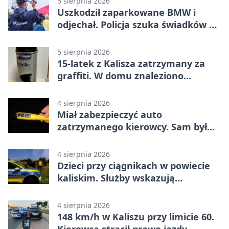
5 sierpnia 2026
Uszkodził zaparkowane BMW i
odjechał. Policja szuka świadków w
Kaliszu
5 sierpnia 2026
15-latek z Kalisza zatrzymany za
graffiti. W domu znaleziono
narkotyki
4 sierpnia 2026
Miał zabezpieczyć auto
zatrzymanego kierowcy. Sam był
nietrzeźwy
4 sierpnia 2026
Dzieci przy ciągnikach w powiecie
kaliskim. Służby wskazują
zagrożenia
4 sierpnia 2026
148 km/h w Kaliszu przy limicie 60.