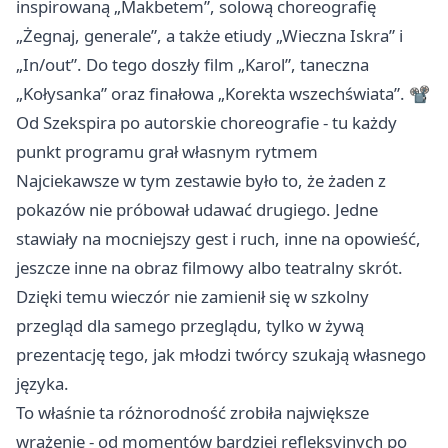
inspirowaną „Makbetem”, solową choreografię
„Żegnaj, generale”, a także etiudy „Wieczna Iskra” i
„In/out”. Do tego doszły film „Karol”, taneczna
„Kołysanka” oraz finałowa „Korekta wszechświata”. 📽️
Od Szekspira po autorskie choreografie - tu każdy
punkt programu grał własnym rytmem
Najciekawsze w tym zestawie było to, że żaden z
pokazów nie próbował udawać drugiego. Jedne
stawiały na mocniejszy gest i ruch, inne na opowieść,
jeszcze inne na obraz filmowy albo teatralny skrót.
Dzięki temu wieczór nie zamienił się w szkolny
przegląd dla samego przeglądu, tylko w żywą
prezentację tego, jak młodzi twórcy szukają własnego
języka.
To właśnie ta różnorodność zrobiła największe
wrażenie - od momentów bardziej refleksyjnych po