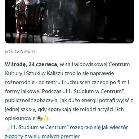
FOT. CKiS Kalisz
W środę, 24 czerwca
, w sali widowiskowej Centrum
Kultury i Sztuki w Kaliszu zrobiło się naprawdę
różnorodnie - od teatru i ruchu scenicznego po film i
formy lalkowe. Podczas „11. Studium w Centrum”
publiczność zobaczyła, jak dużo energii potrafi wyjść z
jednej szkoły, gdy spotykają się młodzi artyści i ich
opiekunowie 🎭✨
„11. Studium w Centrum” rozegrało się jak wieczór
złożony z wielu małych premier