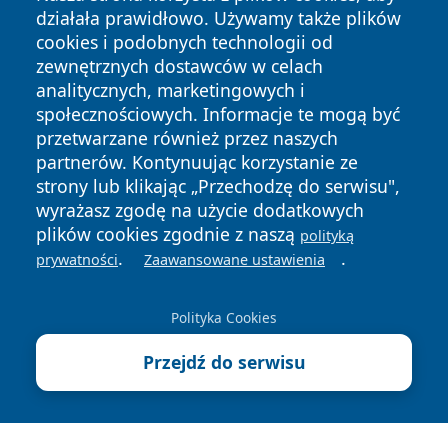
działała prawidłowo. Używamy także plików
cookies i podobnych technologii od
zewnętrznych dostawców w celach
analitycznych, marketingowych i
społecznościowych. Informacje te mogą być
Copyright © 2026 portalkalisz.pl Wszystkie prawa
przetwarzane również przez naszych
zastrzeżone.
partnerów. Kontynuując korzystanie ze
strony lub klikając „Przechodzę do serwisu",
wyrażasz zgodę na użycie dodatkowych
Polityka
Polityka
plików cookies zgodnie z naszą
News
Autorzy
polityką
Prywatności
Cookies
.
.
prywatności
Zaawansowane ustawienia
Polityka Cookies
Przejdź do serwisu