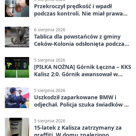
Przekroczył prędkość i wpadł
podczas kontroli. Nie miał prawa
jazdy
6 sierpnia 2026
Tablica dla powstańców z gminy
Ceków-Kolonia odsłonięta podczas
pikniku
5 sierpnia 2026
[PIŁKA NOŻNA] Górnik Łęczna – KKS
Kalisz 2:0. Górnik awansował w
Pucharze Polski
5 sierpnia 2026
Uszkodził zaparkowane BMW i
odjechał. Policja szuka świadków w
Kaliszu
5 sierpnia 2026
15-latek z Kalisza zatrzymany za
graffiti. W domu znaleziono