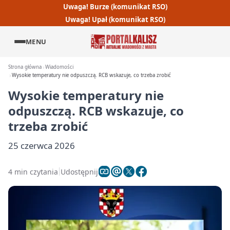
Uwaga! Burze (komunikat RSO)
Uwaga! Upał (komunikat RSO)
MENU
Strona główna
Wiadomości
Wysokie temperatury nie odpuszczą. RCB wskazuje, co trzeba zrobić
Wysokie temperatury nie
odpuszczą. RCB wskazuje, co
trzeba zrobić
25 czerwca 2026
4 min czytania
Udostępnij