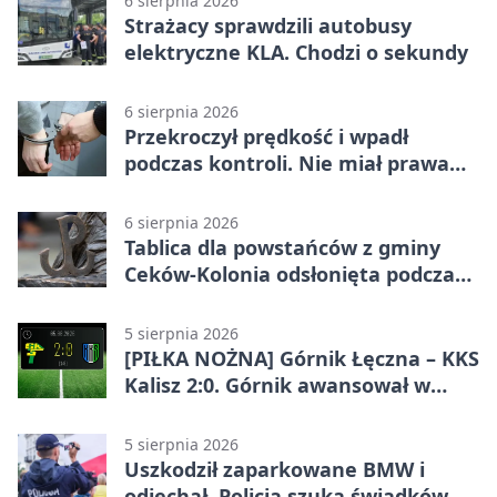
6 sierpnia 2026
Strażacy sprawdzili autobusy
elektryczne KLA. Chodzi o sekundy
6 sierpnia 2026
Przekroczył prędkość i wpadł
podczas kontroli. Nie miał prawa
jazdy
6 sierpnia 2026
Tablica dla powstańców z gminy
Ceków-Kolonia odsłonięta podczas
pikniku
5 sierpnia 2026
[PIŁKA NOŻNA] Górnik Łęczna – KKS
Kalisz 2:0. Górnik awansował w
Pucharze Polski
5 sierpnia 2026
Uszkodził zaparkowane BMW i
odjechał. Policja szuka świadków w