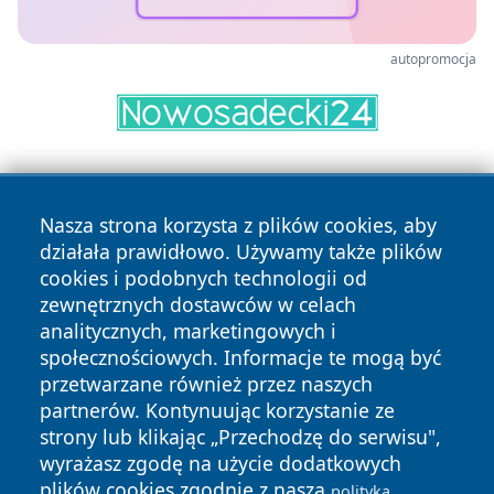
autopromocja
Nasza strona korzysta z plików cookies, aby
działała prawidłowo. Używamy także plików
cookies i podobnych technologii od
zewnętrznych dostawców w celach
Copyright © 2026 portalkalisz.pl Wszystkie prawa
analitycznych, marketingowych i
zastrzeżone.
społecznościowych. Informacje te mogą być
przetwarzane również przez naszych
partnerów. Kontynuując korzystanie ze
Polityka
Polityka
News
Autorzy
strony lub klikając „Przechodzę do serwisu",
Prywatności
Cookies
wyrażasz zgodę na użycie dodatkowych
plików cookies zgodnie z naszą
polityką