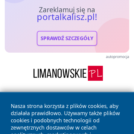
Zareklamuj się na
portalkalisz.pl!
SPRAWDŹ SZCZEGÓŁY
autopromocja
Nasza strona korzysta z plików cookies, aby
działała prawidłowo. Używamy także plików
cookies i podobnych technologii od
zewnętrznych dostawców w celach
Copyright © 2026 portalkalisz.pl Wszystkie prawa