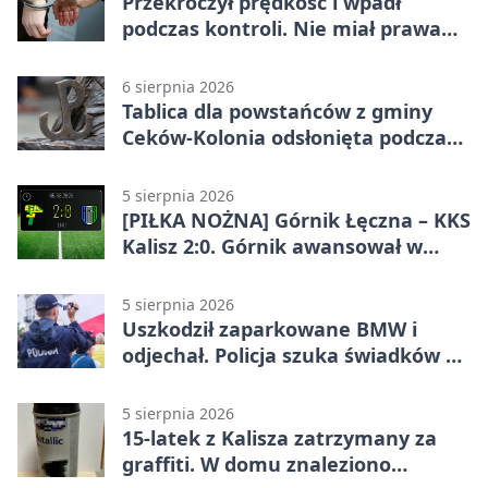
Przekroczył prędkość i wpadł
podczas kontroli. Nie miał prawa
jazdy
6 sierpnia 2026
Tablica dla powstańców z gminy
Ceków-Kolonia odsłonięta podczas
pikniku
5 sierpnia 2026
[PIŁKA NOŻNA] Górnik Łęczna – KKS
Kalisz 2:0. Górnik awansował w
Pucharze Polski
5 sierpnia 2026
Uszkodził zaparkowane BMW i
odjechał. Policja szuka świadków w
Kaliszu
5 sierpnia 2026
15-latek z Kalisza zatrzymany za
graffiti. W domu znaleziono